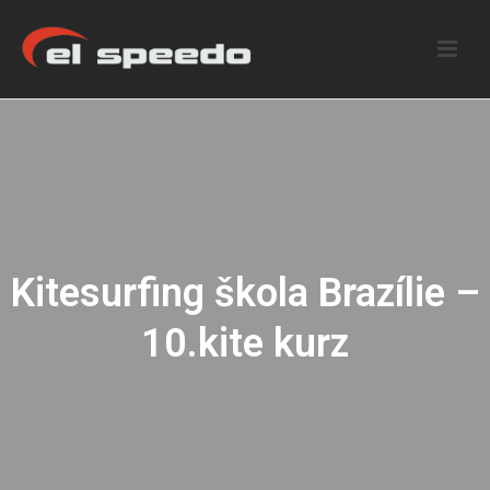
Kitesurfing škola Brazílie –
10.kite kurz