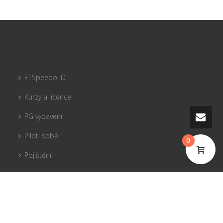
El Speedo ID
Kurzy a licence
PG vybavení
Piloti sobě
0
Pojištění
Tandemy