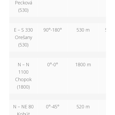
Pecková
(530)
E – S 330
90°-180°
530 m
530
Orešany
(530)
N – N
0°-0°
1800 m
–
1100
Chopok
(1800)
N – NE 80
0°-45°
520 m
–
Kohút