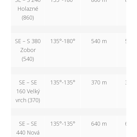
Holazné
(860)
SE – S 380
135°-180°
540 m
540
Zobor
(540)
SE – SE
135°-135°
370 m
370
160 Velký
vrch (370)
SE – SE
135°-135°
640 m
640
440 Nová