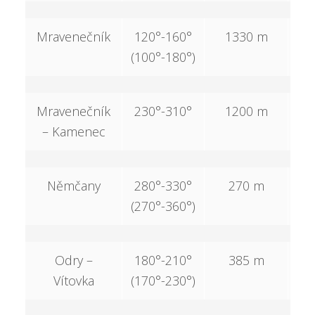
Mravenečník
120°-160°
1330 m
8
(100°-180°)
Mravenečník
230°-310°
1200 m
6
– Kamenec
Němčany
280°-330°
270 m
(270°-360°)
Odry –
180°-210°
385 m
Vítovka
(170°-230°)