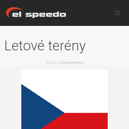
Letové terény
Domů
»
Letové terény