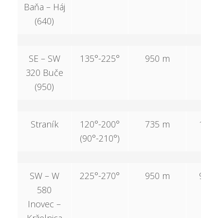
Baňa – Háj
(640)
SE – SW
135°-225°
950 m
–
320 Buče
(950)
Straník
120°-200°
735 m
150
(90°-210°)
SW – W
225°-270°
950 m
950
580
Inovec –