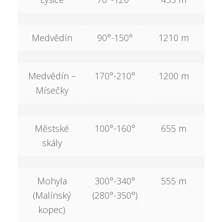
Medvědín
90°-150°
1210 m
1
Medvědín –
170°-210°
1200 m
1
Mísečky
Městské
100°-160°
655 m
2
skály
Mohyla
300°-340°
555 m
1
(Malínský
(280°-350°)
kopec)