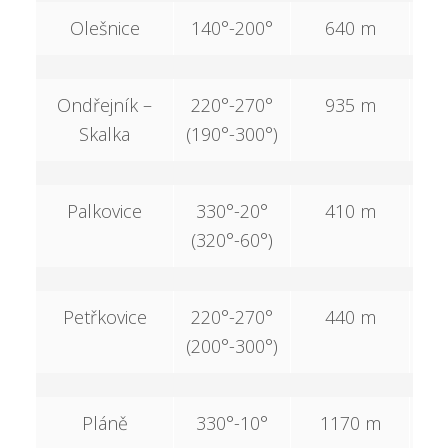
Olešnice
140°-200°
640 m
Ondřejník –
220°-270°
935 m
4
Skalka
(190°-300°)
Palkovice
330°-20°
410 m
1
(320°-60°)
Petřkovice
220°-270°
440 m
(200°-300°)
Pláně
330°-10°
1170 m
3