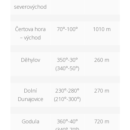
severovýchod
Čertova hora
70°-100°
1010 m
3
– východ
Děhylov
350°-30°
260 m
(340°-50°)
Dolní
230°-280°
270 m
Dunajovice
(210°-300°)
Godula
360°-40°
720 m
2
(340°-70°)