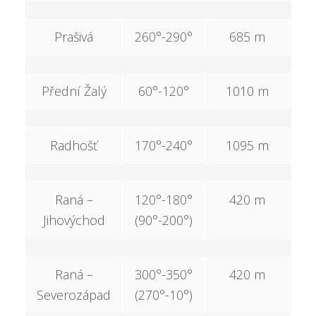
Prašivá
260°-290°
685 m
2
Přední Žalý
60°-120°
1010 m
3
Radhošť
170°-240°
1095 m
4
Raná –
120°-180°
420 m
1
Jihovýchod
(90°-200°)
Raná –
300°-350°
420 m
1
Severozápad
(270°-10°)