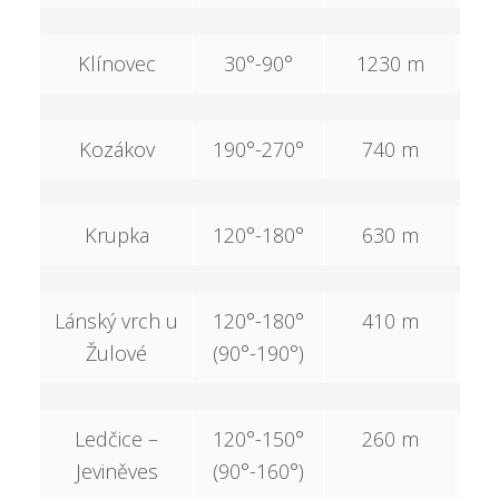
Klínovec
30°-90°
1230 m
2
Kozákov
190°-270°
740 m
2
Krupka
120°-180°
630 m
3
Lánský vrch u
120°-180°
410 m
Žulové
(90°-190°)
Ledčice –
120°-150°
260 m
Jeviněves
(90°-160°)