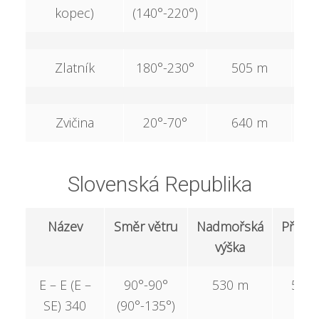
kopec)
(140°-220°)
Zlatník
180°-230°
505 m
2
Zvičina
20°-70°
640 m
Slovenská Republika
Název
Směr větru
Nadmořská
Převýš
výška
E – E (E –
90°-90°
530 m
530
SE) 340
(90°-135°)