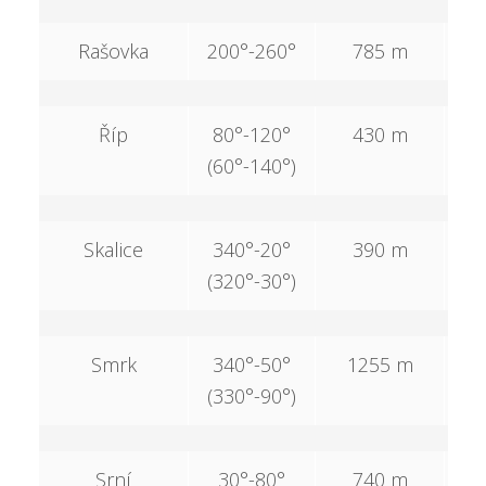
Rašovka
200°-260°
785 m
3
Říp
80°-120°
430 m
1
(60°-140°)
Skalice
340°-20°
390 m
1
(320°-30°)
Smrk
340°-50°
1255 m
6
(330°-90°)
Srní
30°-80°
740 m
3