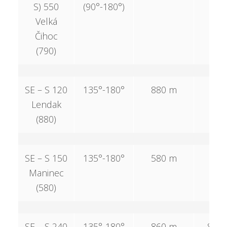
S) 550
(90°-180°)
Velká
Čihoc
(790)
SE – S 120
135°-180°
880 m
–
Lendak
(880)
SE – S 150
135°-180°
580 m
–
Maninec
(580)
SE – S 240
135°-180°
860 m
860