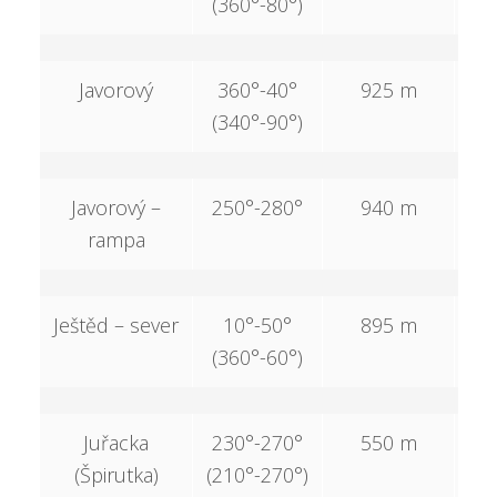
(360°-80°)
Javorový
360°-40°
925 m
4
(340°-90°)
Javorový –
250°-280°
940 m
4
rampa
Ještěd – sever
10°-50°
895 m
4
(360°-60°)
Juřacka
230°-270°
550 m
2
(Špirutka)
(210°-270°)