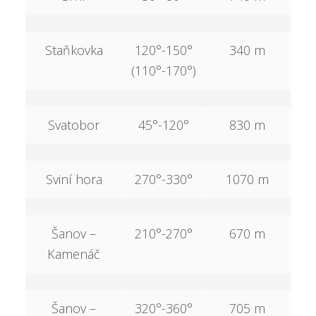
Staňkovka
120°-150°
340 m
1
(110°-170°)
Svatobor
45°-120°
830 m
3
Sviní hora
270°-330°
1070 m
3
Šanov –
210°-270°
670 m
Kamenáč
Šanov –
320°-360°
705 m