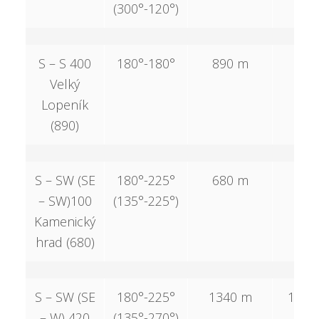
(300°-120°)
S – S 400
180°-180°
890 m
–
Velký
Lopeník
(890)
S – SW (SE
180°-225°
680 m
–
– SW)100
(135°-225°)
Kamenický
hrad (680)
S – SW (SE
180°-225°
1340 m
1340
– W) 420
(135°-270°)