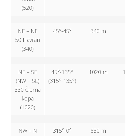
(520)
NE – NE
45°-45°
340 m
50 
50 Havran
(340)
NE – SE
45°-135°
1020 m
1020
(NW – SE)
(315°-135°)
330 Čierna
kopa
(1020)
NW – N
315°-0°
630 m
–