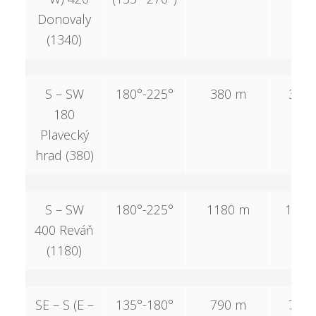
Donovaly
(1340)
S – SW
180°-225°
380 m
380
180
Plavecký
hrad (380)
S – SW
180°-225°
1180 m
1180
400 Reváň
(1180)
SE – S (E –
135°-180°
790 m
790