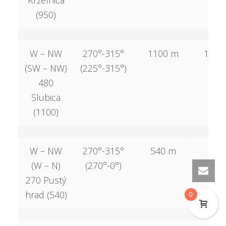
Krželnica
(950)
W – NW
270°-315°
1100 m
1100
(SW – NW)
(225°-315°)
480
Slubica
(1100)
W – NW
270°-315°
540 m
–
(W – N)
(270°-0°)
270 Pustý
hrad (540)
0