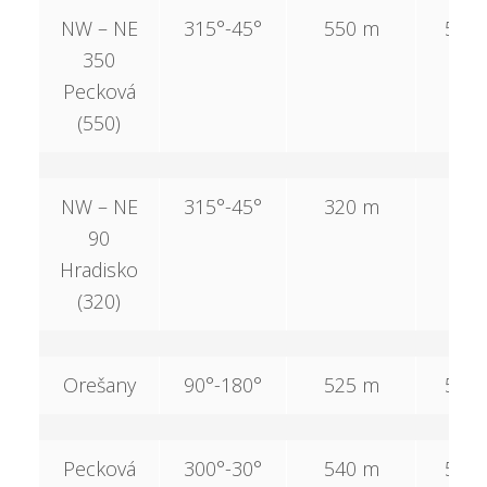
NW – NE
315°-45°
550 m
550
350
Pecková
(550)
NW – NE
315°-45°
320 m
–
90
Hradisko
(320)
Orešany
90°-180°
525 m
525
Pecková
300°-30°
540 m
540