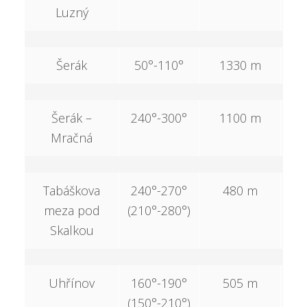
Luzný
Šerák
50°-110°
1330 m
5
Šerák –
240°-300°
1100 m
3
Mračná
Tabáškova
240°-270°
480 m
meza pod
(210°-280°)
Skalkou
Uhřínov
160°-190°
505 m
1
(150°-210°)