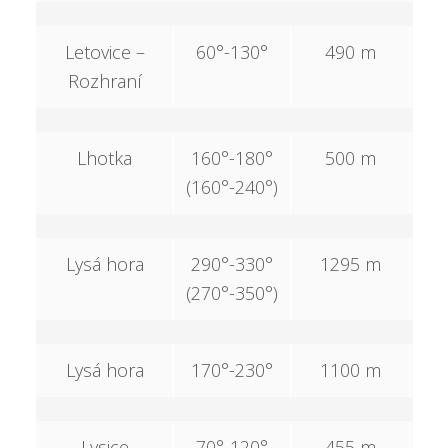
Letovice –
60°-130°
490 m
Rozhraní
Lhotka
160°-180°
500 m
1
(160°-240°)
Lysá hora
290°-330°
1295 m
6
(270°-350°)
Lysá hora
170°-230°
1100 m
4
Lysice
70°-120°
455 m