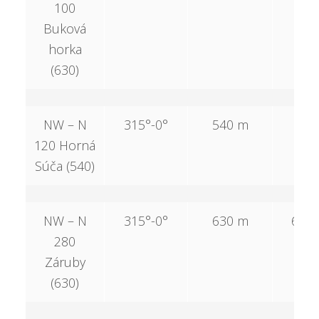
100
Buková
horka
(630)
NW – N
315°-0°
540 m
–
120 Horná
Súča (540)
NW – N
315°-0°
630 m
630
280
Záruby
(630)