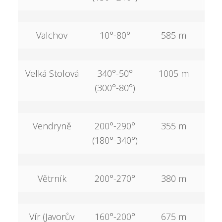
Valchov
10°-80°
585 m
Velká Stolová
340°-50°
1005 m
4
(300°-80°)
Vendryně
200°-290°
355 m
(180°-340°)
Větrník
200°-270°
380 m
Vír (Javorův
160°-200°
675 m