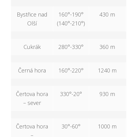
Bystřice nad
160°-190°
430 m
Olší
(140°-210°)
Cukrák
280°-330°
360 m
1
Černá hora
160°-220°
1240 m
5
Čertova hora
330°-20°
930 m
2
– sever
Čertova hora
30°-60°
1000 m
3
–