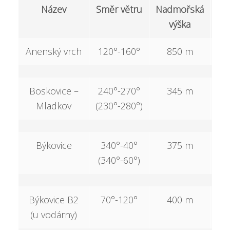
Název
Směr větru
Nadmořská
Pře
výška
Anenský vrch
120°-160°
850 m
1
Boskovice –
240°-270°
345 m
Mladkov
(230°-280°)
Býkovice
340°-40°
375 m
(340°-60°)
Býkovice B2
70°-120°
400 m
(u vodárny)