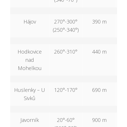
Hájov
270°-300°
390 m
(250°-340°)
Hodkovice
260°-310°
440 m
nad
Mohelkou
Huslenky – U
120°-170°
690 m
2
Sivků
Javorník
20°-60°
900 m
4