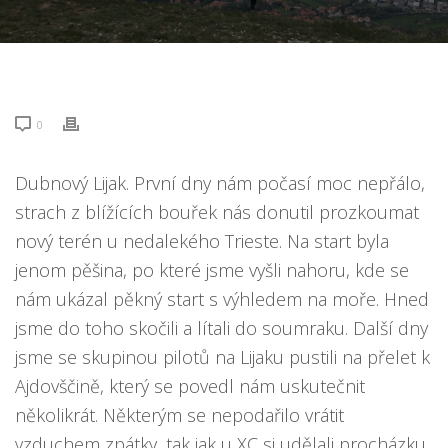
0
Dubnový Lijak. První dny nám počasí moc nepřálo,
strach z blížících bouřek nás donutil prozkoumat
nový terén u nedalekého Trieste. Na start byla
jenom pěšina, po které jsme vyšli nahoru, kde se
nám ukázal pěkný start s výhledem na moře. Hned
jsme do toho skočili a lítali do soumraku. Další dny
jsme se skupinou pilotů na Lijaku pustili na přelet k
Ajdovščině, který se povedl nám uskutečnit
několikrát. Některým se nepodařilo vrátit
vzduchem zpátky, tak jak u XC si udělali procházku