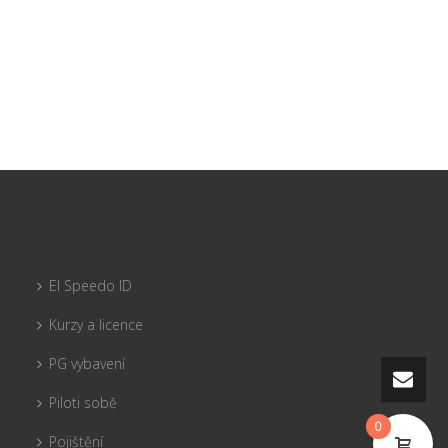
El Speedo ID
Kurzy a licence
PG vybavení
Piloti sobě
0
Pojištění