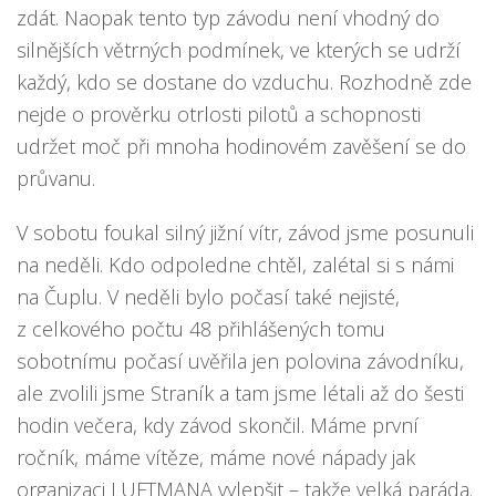
zdát. Naopak tento typ závodu není vhodný do
silnějších větrných podmínek, ve kterých se udrží
každý, kdo se dostane do vzduchu. Rozhodně zde
nejde o prověrku otrlosti pilotů a schopnosti
udržet moč při mnoha hodinovém zavěšení se do
průvanu.
V sobotu foukal silný jižní vítr, závod jsme posunuli
na neděli. Kdo odpoledne chtěl, zalétal si s námi
na Čuplu. V neděli bylo počasí také nejisté,
z celkového počtu 48 přihlášených tomu
sobotnímu počasí uvěřila jen polovina závodníku,
ale zvolili jsme Straník a tam jsme létali až do šesti
hodin večera, kdy závod skončil. Máme první
ročník, máme vítěze, máme nové nápady jak
organizaci LUFTMANA vylepšit – takže velká paráda.