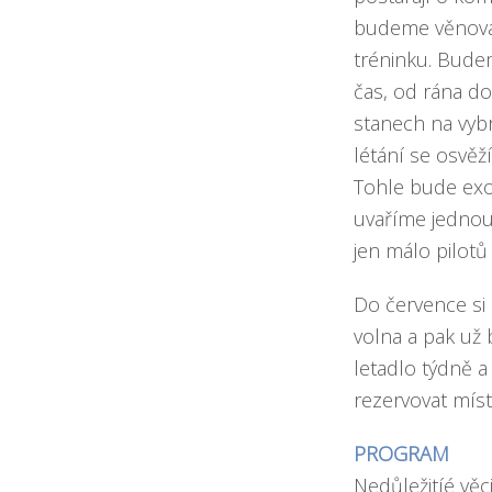
budeme věnovat
tréninku. Bude
čas, od rána d
stanech na vyb
létání se osvě
Tohle bude exo
uvaříme jednou 
jen málo pilotů
Do července si
volna a pak už 
letadlo týdně 
rezervovat mís
PROGRAM
Nedůležitíé věci