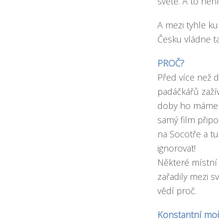
světě. A to ne
A mezi tyhle ku
Česku vládne ta
PROČ?
Před více než de
padáčkářů zaží
doby ho máme v
samý film
připo
na Socotře
a tu
ignorovat!
Některé místní 
zařadily mezi s
vědí proč.
Konstantní mořs