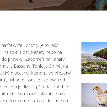
na fotky ze Socotry, je to, jako
 na sci-fi z cizí planety nebo na
tě do pravěku. Zapomeň na Kanáry,
mu a Bassano. Tohle je úplně jiná
Indickém oceánu, kterému se přezdívá
tu“, byl po miliony let izolován od
ýsledkem je divoká příroda, obří bílé
írající se o masivní skalní stěny a
ve, něco, co neuvidíš nikde jinde na