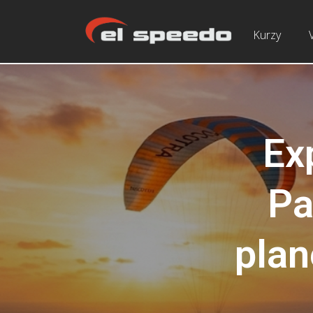
Kurzy
Ex
Pa
plan