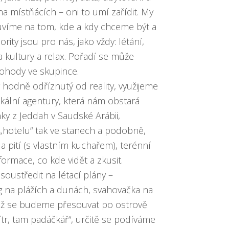
a místňácích – oni to umí zařídit. My
uvíme na tom, kde a kdy chceme být a
iority jsou pro nás, jako vždy: létání,
 kultury a relax. Pořadí se může
ohody ve skupince.
ov hodně odříznutý od reality, využijeme
ální agentury, která nám obstará
nky z Jeddah v Saudské Arábii,
 „hotelu“ tak ve stanech a podobně,
 a pití (s vlastním kuchařem), terénní
informace, co kde vidět a zkusit.
oustředit na létací plány –
 na plážích a dunách, svahovačka na
ož se budeme přesouvat po ostrově
tr, tam padáčkář“, určitě se podíváme