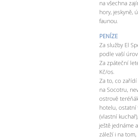
na všechna zají
hory, jeskyně, 
faunou.
PENÍZE
Za služby El S
podle vaší úrov
Za zpáteční let
Kč/os.
Za to, co zaříd
na Socotru, ne
ostrově teréňáky 
hotelu, ostatní 
(vlastní kuchař),
ještě jednáme 
záleží i na tom