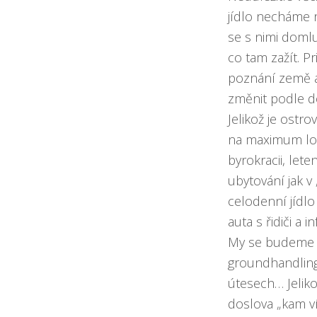
jídlo necháme n
se s nimi doml
co tam zažít. Pr
poznání země a
změnit podle d
Jelikož je ostr
na maximum lok
byrokracii, lete
ubytování jak v
celodenní jídlo
auta s řidiči a 
My se budeme s
groundhandling
útesech… Jelik
doslova „kam ví