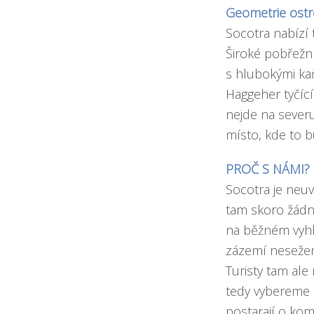
Geometrie ostr
Socotra nabízí 
Široké pobřežn
s hlubokými ka
Haggeher tyčící
nejde na severu
místo, kde to b
PROČ S NÁMI?
Socotra je neuvě
tam skoro žádná
na běžném vyhl
zázemí nesežen
Turisty tam ale
tedy vybereme 
postarají o kom