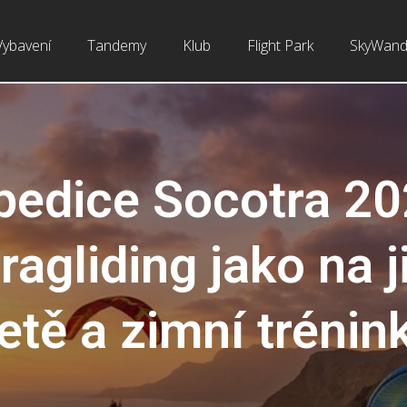
Vybavení
Tandemy
Klub
Flight Park
SkyWand
pedice Socotra 20
ragliding jako na j
etě a zimní trénin