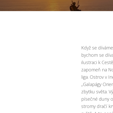
Když se díváme 
bychom se dívali
ilustraci k Ces
zapomeň na Nor
liga. Ostrov v 
„Galapágy Orien
zbytku světa. V
písečné duny op
stromy dračí kr