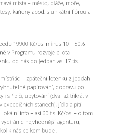
mavá místa – město, pláže, moře,
útesy, kaňony apod. s unikátní flórou a
peedo 19900 Kč/os.
mínus 10 – 50%
ně v Programu rozvoje pilota
.
enku od nás do Jeddah asi 17 tis.
í místňáci – zpáteční letenku z Jeddah
vyhnutelné papírování, dopravu po
i s řidiči, ubytování (dva- až třikrát v
v expedičních stanech), jídla a pití
 lokální info – asi 60 tis. Kč/os. – o tom
a vybíráme nejvhodnější agenturu,
, kolik nás celkem bude…