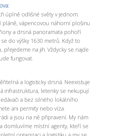
ova:
tři úplně odlišné světy v jednom.
í pláně, vápencovou náhorní plošinu
ňony a drsná panoramata pohoří
 se do výšky 1630 metrů. Když to
, přejedeme na jih. Vždycky se najde
ude fungovat.
řitelná a logisticky drsná. Neexistuje
 infrastruktura, letenky se nekupují
edávači a bez silného lokálního
ete ani permity nebo víza.
 rádi a jsou na ně připravení. My nám
a domluvíme místní agenty, kteří se
pletní organizaci a logistiku a my se