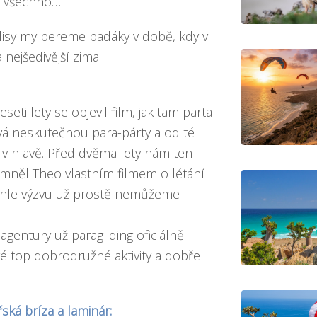
ní všechno…
lisy my bereme padáky v době, kdy v
 nejšedivější zima.
seti lety se objevil
film, jak tam parta
vá neskutečnou para-párty
a od té
 hlavě. Před dvěma lety nám ten
mněl Theo vlastním filmem o létání
hle výzvu už prostě nemůžeme
agentury už paragliding oficiálně
vé top dobrodružné aktivity a dobře
ká bríza a laminár: