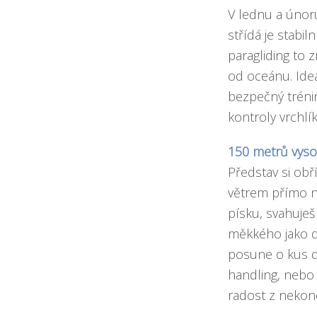
V lednu a únor
střídá je stabil
paragliding to
od oceánu. Ide
bezpečný tréni
kontroly vrchlík
150 metrů vyso
Představ si obř
větrem přímo na
písku, svahuje
měkkého jako d
posune o kus dál
handling, nebo 
radost z nekon