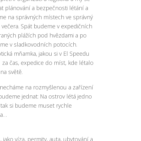
 plánování a bezpečnosti létání a
me na správných místech ve správný
o večera. Spát budeme v expedičních
raných plážích pod hvězdami a po
žíme v sladkovodních potocích.
tická mňamka, jakou si v El Speedu
za čas, expedice do míst, kde létalo
 na světě.
 necháme na rozmyšlenou a zařízení
budeme jednat: Na ostrov létá jedno
a tak si budeme muset rychle
ta…
, jako víza, permity, auta, ubytování a