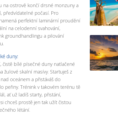
u na ostrově končí drsné monzuny a
ní, předvídatelné počasí. Pro
 znamená perfektní laminární proudění
ální na celodenní svahování,
nk groundhandlingu a pilování
u.
ké duny:
í, čistě bílé písečné duny natlačené
 žulové skalní masívy. Startuješ z
š nad oceánem a přistáváš do
o peřiny. Trénink v takovém terénu tě
, ať už ladíš starty, přistání,
si chceš prostě jen tak užít čistou
ečného létání.