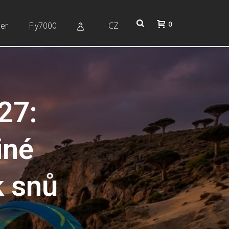
0
er
Fly7000
CZ
27:
iné
k snů