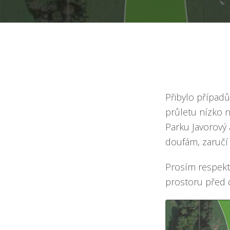
Přibylo případů
průletu nízko n
Parku Javorový 
doufám, zaručí 
Prosím respektu
prostoru před d