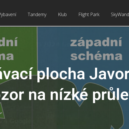
Vybavení
Tandemy
Klub
Flight Park
SkyWand
ávací plocha Javo
zor na nízké průle