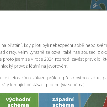
 na přistání, kdy piloti byli nebezpeční sobě nebo svém
ad dráty. Velmi výrazně se ozvali také naši sousedi z oko
a proto jsem se v roce 2024 rozhodl zavést pravidlo, kte
hladký provoz létání na Javorovém.
jte i letos zónu zákazu průletu přes obytnou zónu, pa
ráty lemující přistávací plochu (viz schéma).