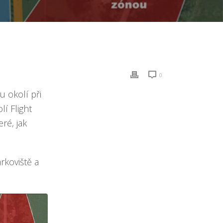
0
u okolí při
lí Flight
ré, jak
rkoviště a