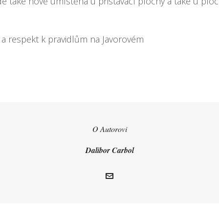
e také nově umístěna u přistávací plochy a také u plo
 a respekt k pravidlům na Javorovém
O Autorovi
Dalibor Carbol