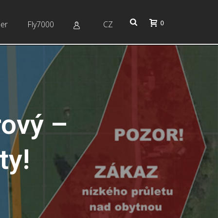
0
er
Fly7000
CZ
rový –
ty!