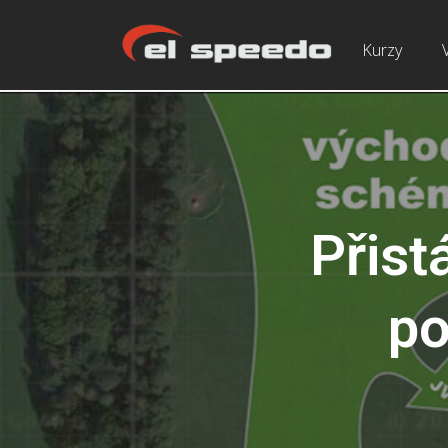
Kurzy
Přist
po