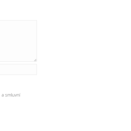
ů
a
smluvní