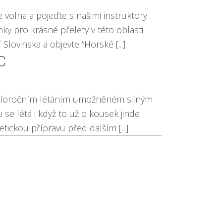
 volna a pojeďte s našimi instruktory
ky pro krásné přelety v této oblasti
Slovinska a objevte “Horské [...]
XC
á celoročním létáním umožněném silným
e létá i když to už o kousek jinde
ickou přípravu před dalším [...]