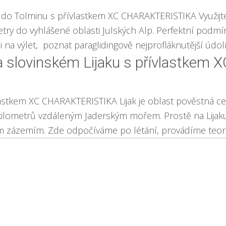
t do Tolminu s přívlastkem XC CHARAKTERISTIKA Využijte
try do vyhlášené oblasti Julských Alp. Perfektní podmín
i na výlet, poznat paraglidingově nejprofláknutější údolí 
na slovinském Lijaku s přívlastkem 
řívlastkem XC CHARAKTERISTIKA Lijak je oblast pověstn
lometrů vzdáleným Jaderským mořem. Prostě na Lijaku s
ým zázemím. Zde odpočíváme po létání, provádíme teoret