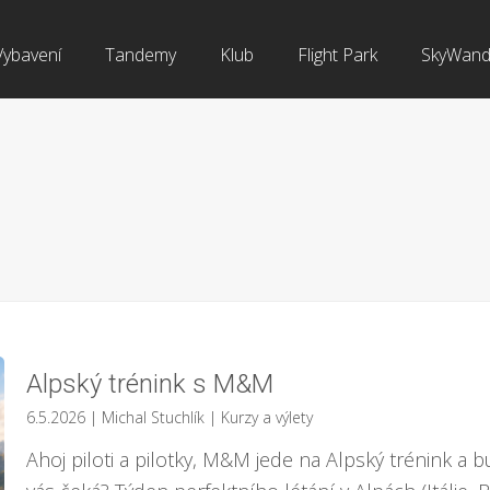
Vybavení
Tandemy
Klub
Flight Park
SkyWand
Alpský trénink s M&M
6.5.2026
| Michal Stuchlík
|
Kurzy a výlety
Ahoj piloti a pilotky, M&M jede na Alpský trénink a 