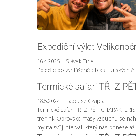
Expediční výlet Velikonoč
16.4.2025
| Slávek Tmej
|
Pojeďte do vyhlášené oblasti Julských A
Termické safari TŘI Z PĚ
18.5.2024
| Tadeusz Czapla
|
Termické safari TŘI Z PĚTI CHARAKTERIST
trénink. Obrovské masy vzduchu se nahří
my na svůj interval, který nás ponese až 