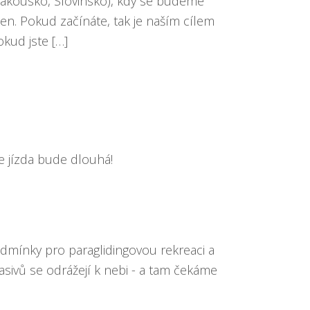
, Rakousko, Slovinsko), kdy se budeme
den. Pokud začínáte, tak je naším cílem
Pokud jste […]
e jízda bude dlouhá!
odmínky pro paraglidingovou rekreaci a
sivů se odrážejí k nebi - a tam čekáme