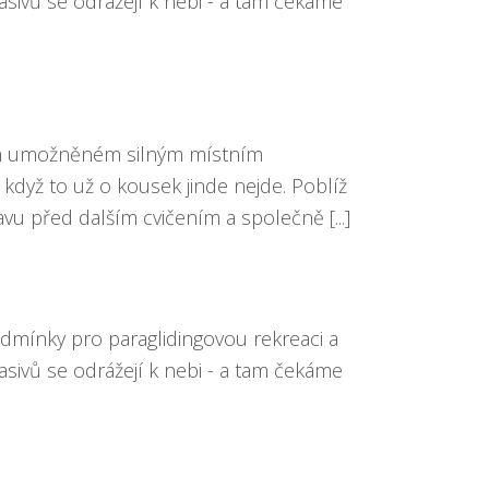
sivů se odrážejí k nebi - a tam čekáme
áním umožněném silným místním
když to už o kousek jinde nejde. Poblíž
u před dalším cvičením a společně [...]
odmínky pro paraglidingovou rekreaci a
sivů se odrážejí k nebi - a tam čekáme