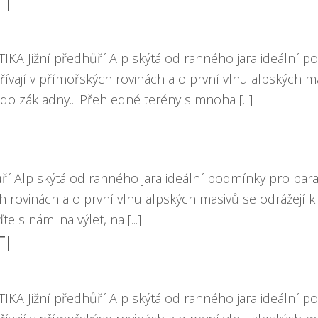
TI
IKA Jižní předhůří Alp skýtá od ranného jara ideální p
vají v přímořských rovinách a o první vlnu alpských ma
do základny... Přehledné terény s mnoha [...]
ůří Alp skýtá od ranného jara ideální podmínky pro para
 rovinách a o první vlnu alpských masivů se odrážejí k 
 s námi na výlet, na [...]
TI
IKA Jižní předhůří Alp skýtá od ranného jara ideální p