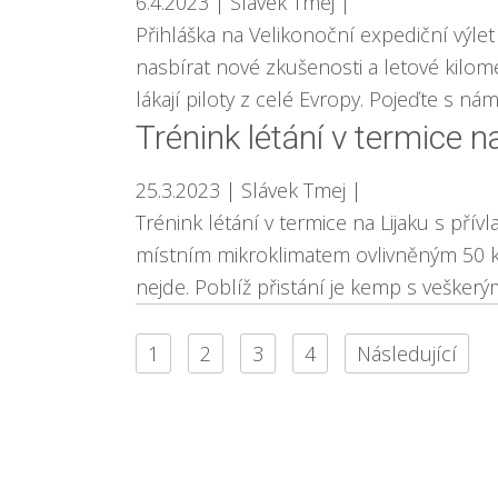
6.4.2023
| Slávek Tmej
|
Přihláška na Velikonoční expediční výle
nasbírat nové zkušenosti a letové kilome
lákají piloty z celé Evropy. Pojeďte s nám
Trénink létání v termice 
25.3.2023
| Slávek Tmej
|
Trénink létání v termice na Lijaku s p
místním mikroklimatem ovlivněným 50 ki
nejde. Poblíž přistání je kemp s vešker
1
2
3
4
Následující