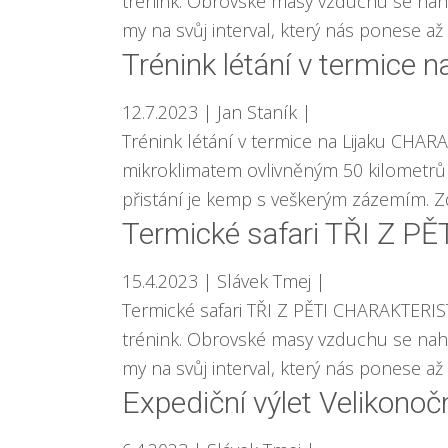
trénink. Obrovské masy vzduchu se nahří
my na svůj interval, který nás ponese až 
Trénink létání v termice n
12.7.2023
| Jan Staník
|
Trénink létání v termice na Lijaku CHA
mikroklimatem ovlivněným 50 kilometrů v
přistání je kemp s veškerým zázemím. Zd
Termické safari TŘI Z PĚ
15.4.2023
| Slávek Tmej
|
Termické safari TŘI Z PĚTI CHARAKTERIST
trénink. Obrovské masy vzduchu se nahří
my na svůj interval, který nás ponese až 
Expediční výlet Velikonoč