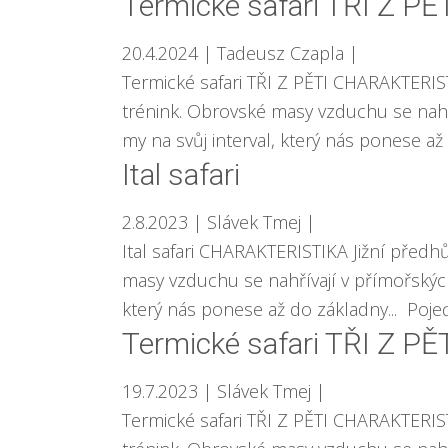
Termické safari TŘI Z PĚ
20.4.2024
| Tadeusz Czapla
|
Termické safari TŘI Z PĚTI CHARAKTERIST
trénink. Obrovské masy vzduchu se nahří
my na svůj interval, který nás ponese až 
Ital safari
2.8.2023
| Slávek Tmej
|
Ital safari CHARAKTERISTIKA Jižní předh
masy vzduchu se nahřívají v přímořských
který nás ponese až do základny... Pojeďte
Termické safari TŘI Z PĚ
19.7.2023
| Slávek Tmej
|
Termické safari TŘI Z PĚTI CHARAKTERIST