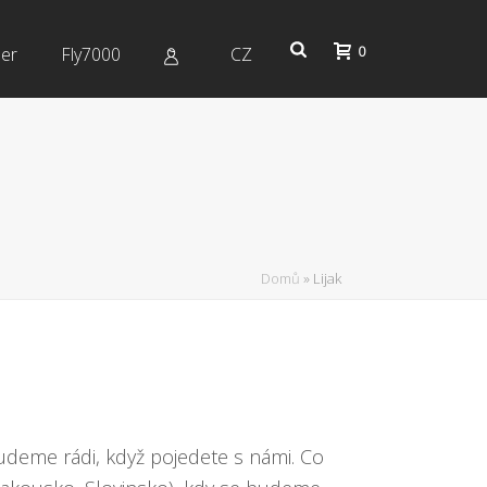
0
er
Fly7000
CZ
Domů
»
Lijak
budeme rádi, když pojedete s námi. Co