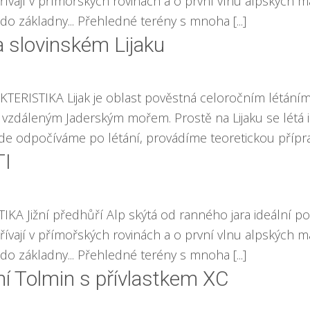
vají v přímořských rovinách a o první vlnu alpských ma
do základny... Přehledné terény s mnoha [...]
a slovinském Lijaku
RAKTERISTIKA Lijak je oblast pověstná celoročním lét
zdáleným Jaderským mořem. Prostě na Lijaku se létá i 
e odpočíváme po létání, provádíme teoretickou příprav
TI
IKA Jižní předhůří Alp skýtá od ranného jara ideální p
vají v přímořských rovinách a o první vlnu alpských ma
do základny... Přehledné terény s mnoha [...]
ní Tolmin s přívlastkem XC