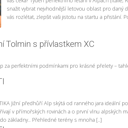
vás čeká? Týden perfektního létání v Alpách (Itálie
snažit vybrat nejvhodnější letovou oblast pro daný 
vás rozlétat, zlepšit vaši jistotu na startu a přistání. 
ní Tolmin s přívlastkem XC
lp za perfektními podmínkami pro krásné přelety – tahl
TI
IKA Jižní předhůří Alp skýtá od ranného jara ideální p
vají v přímořských rovinách a o první vlnu alpských ma
do základny... Přehledné terény s mnoha [...]