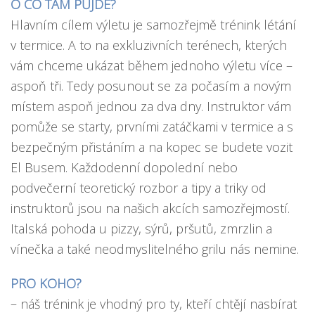
O CO TAM PŮJDE?
Hlavním cílem výletu je samozřejmě trénink létání
v termice. A to na exkluzivních terénech, kterých
vám chceme ukázat během jednoho výletu více –
aspoň tři. Tedy posunout se za počasím a novým
místem aspoň jednou za dva dny. Instruktor vám
pomůže se starty, prvními zatáčkami v termice a s
bezpečným přistáním a na kopec se budete vozit
El Busem. Každodenní dopolední nebo
podvečerní teoretický rozbor a tipy a triky od
instruktorů jsou na našich akcích samozřejmostí.
Italská pohoda u pizzy, sýrů, pršutů, zmrzlin a
vínečka a také neodmyslitelného grilu nás nemine.
PRO KOHO?
– náš trénink je vhodný pro ty, kteří chtějí nasbírat