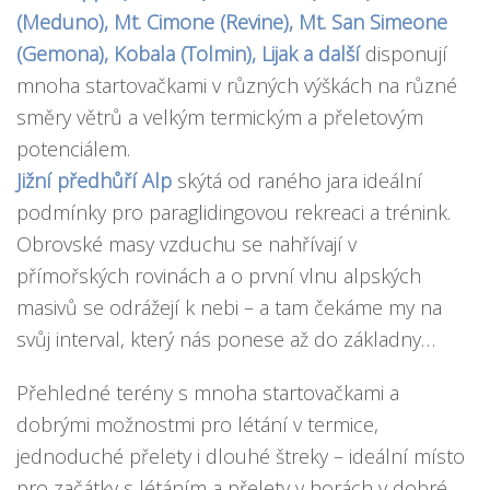
(Meduno), Mt. Cimone (Revine), Mt. San Simeone
(Gemona), Kobala (Tolmin), Lijak a další
disponují
mnoha startovačkami v různých výškách na různé
směry větrů a velkým termickým a přeletovým
potenciálem.
Jižní předhůří Alp
skýtá od raného jara ideální
podmínky pro paraglidingovou rekreaci a trénink.
Obrovské masy vzduchu se nahřívají v
přímořských rovinách a o první vlnu alpských
masivů se odrážejí k nebi – a tam čekáme my na
svůj interval, který nás ponese až do základny…
Přehledné terény s mnoha startovačkami a
dobrými možnostmi pro létání v termice,
jednoduché přelety i dlouhé štreky – ideální místo
pro začátky s létáním a přelety v horách v dobré