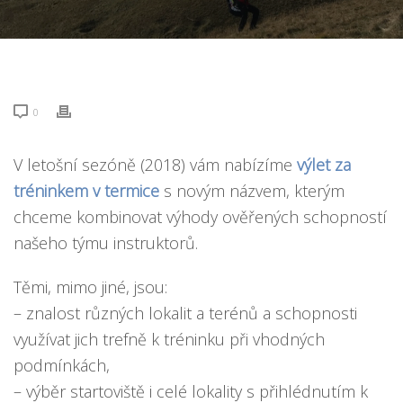
0
V letošní sezóně (2018) vám nabízíme
výlet za
tréninkem v termice
s novým názvem, kterým
chceme kombinovat výhody ověřených schopností
našeho týmu instruktorů.
Těmi, mimo jiné, jsou:
– znalost různých lokalit a terénů a schopnosti
využívat jich trefně k tréninku při vhodných
podmínkách,
– výběr startoviště i celé lokality s přihlédnutím k