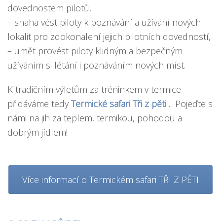
dovednostem pilotů,
– snaha vést piloty k poznávání a užívání nových
lokalit pro zdokonalení jejich pilotních dovedností,
– umět provést piloty klidným a bezpečným
užíváním si létání i poznáváním nových míst.
K tradičním výletům za tréninkem v termice
přidáváme tedy
Termické safari Tři z pěti
… Pojeďte s
námi na jih za teplem, termikou, pohodou a
dobrým jídlem!
Více informací o Termickém safari TŘI Z PĚTI