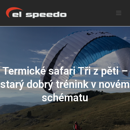
Termické safari Tři z pěti –
starý dobrý trénink v novém
schématu