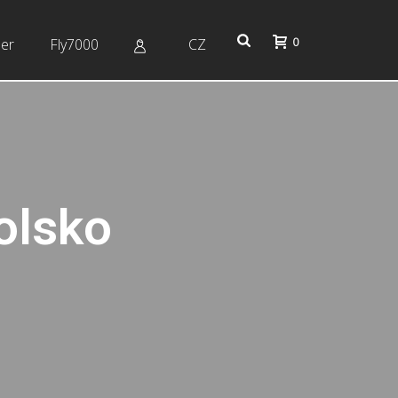
0
er
Fly7000
CZ
rolsko
)