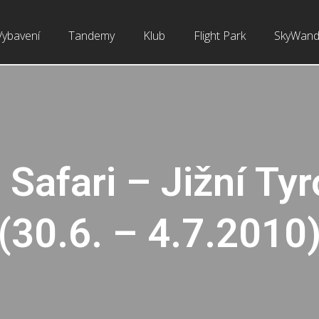
Vybavení
Tandemy
Klub
Flight Park
SkyWand
 Safari – Jižní Ty
(30.6. – 4.7.2010