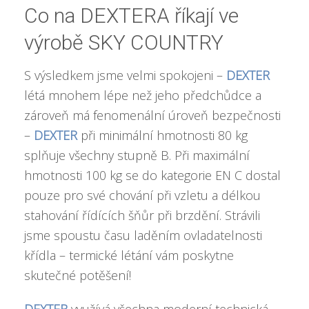
Co na DEXTERA říkají ve
výrobě SKY COUNTRY
S výsledkem jsme velmi spokojeni –
DEXTER
létá mnohem lépe než jeho předchůdce a
zároveň má fenomenální úroveň bezpečnosti
–
DEXTER
při minimální hmotnosti 80 kg
splňuje všechny stupně B. Při maximální
hmotnosti 100 kg se do kategorie EN C dostal
pouze pro své chování při vzletu a délkou
stahování řídících šňůr při brzdění. Strávili
jsme spoustu času laděním ovladatelnosti
křídla – termické létání vám poskytne
skutečné potěšení!
DEXTER
využívá všechna moderní technická