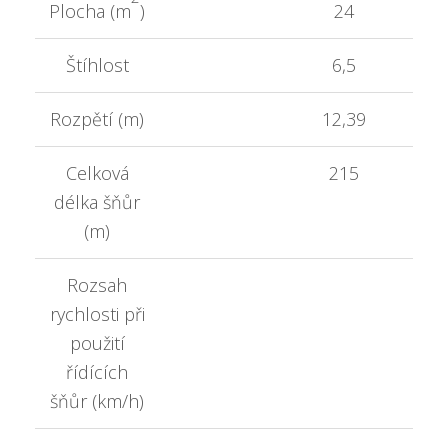
Plocha (m
)
24
Štíhlost
6,5
Rozpětí (m)
12,39
Celková
215
délka šňůr
(m)
Rozsah
rychlosti při
použití
řídících
šňůr (km/h)