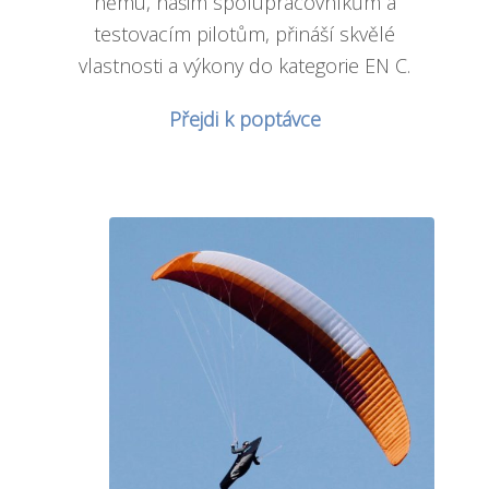
němu, našim spolupracovníkům a
testovacím pilotům, přináší skvělé
vlastnosti a výkony do kategorie EN C.
Přejdi k poptávce