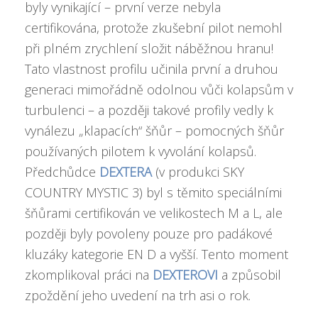
byly vynikající – první verze nebyla
certifikována, protože zkušební pilot nemohl
při plném zrychlení složit náběžnou hranu!
Tato vlastnost profilu učinila první a druhou
generaci mimořádně odolnou vůči kolapsům v
turbulenci – a později takové profily vedly k
vynálezu „klapacích“ šňůr – pomocných šňůr
používaných pilotem k vyvolání kolapsů.
Předchůdce
DEXTERA
(v produkci SKY
COUNTRY MYSTIC 3) byl s těmito speciálními
šňůrami certifikován ve velikostech M a L, ale
později byly povoleny pouze pro padákové
kluzáky kategorie EN D a vyšší. Tento moment
zkomplikoval práci na
DEXTEROVI
a způsobil
zpoždění jeho uvedení na trh asi o rok.