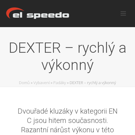
DEXTER – rychlý a
výkonný
Domů
»
Vybavení
»
Padáky
»
DEXTER – rychlý a výkonný
Dvouřadé kluzáky v kategorii EN
C jsou hitem současnosti.
Razantní nárůst výkonu v této