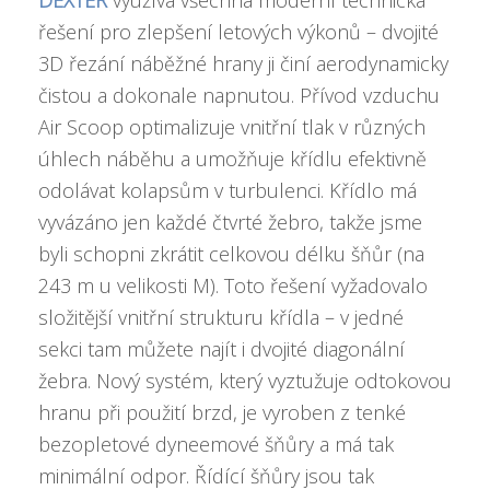
řešení pro zlepšení letových výkonů – dvojité
3D řezání náběžné hrany ji činí aerodynamicky
čistou a dokonale napnutou. Přívod vzduchu
Air Scoop optimalizuje vnitřní tlak v různých
úhlech náběhu a umožňuje křídlu efektivně
odolávat kolapsům v turbulenci. Křídlo má
vyvázáno jen každé čtvrté žebro, takže jsme
byli schopni zkrátit celkovou délku šňůr (na
243 m u velikosti M). Toto řešení vyžadovalo
složitější vnitřní strukturu křídla – v jedné
sekci tam můžete najít i dvojité diagonální
žebra. Nový systém, který vyztužuje odtokovou
hranu při použití brzd, je vyroben z tenké
bezopletové dyneemové šňůry a má tak
minimální odpor. Řídící šňůry jsou tak