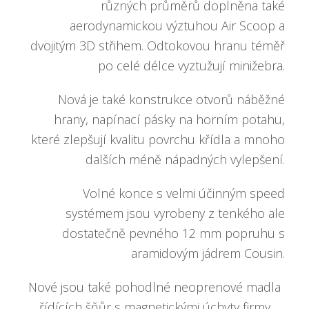
různých průměrů doplněna také
aerodynamickou výztuhou Air Scoop a
dvojitým 3D střihem. Odtokovou hranu téměř
po celé délce vyztužují minižebra.
Nová je také konstrukce otvorů náběžné
hrany, napínací pásky na horním potahu,
které zlepšují kvalitu povrchu křídla a mnoho
dalších méně nápadných vylepšení.
Volné konce s velmi účinným speed
systémem jsou vyrobeny z tenkého ale
dostatečně pevného 12 mm popruhu s
aramidovým jádrem Cousin.
Nové jsou také pohodlné neoprenové madla
řídících šňůr s magnetickými úchyty firmy