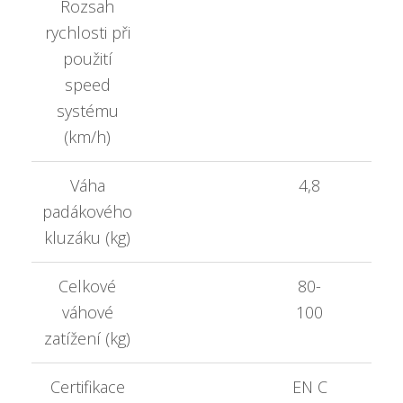
Rozsah
rychlosti při
použití
speed
systému
(km/h)
Váha
4,8
padákového
kluzáku (kg)
Celkové
80-
váhové
100
zatížení (kg)
Certifikace
EN C