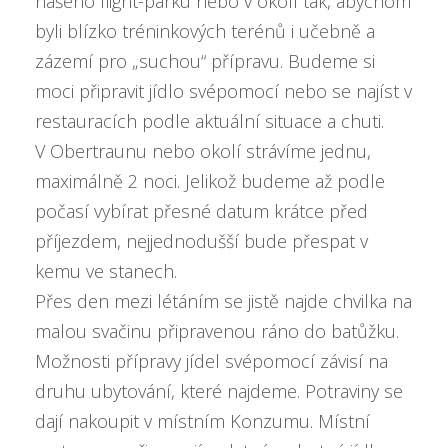
našeho flight-parku nebo v okolí tak, abychom
byli blízko tréninkových terénů i učebně a
zázemí pro „suchou“ přípravu. Budeme si
moci připravit jídlo svépomocí nebo se najíst v
restauracích podle aktuální situace a chuti.
V Obertraunu nebo okolí strávíme jednu,
maximálně 2 noci. Jelikož budeme až podle
počasí vybírat přesné datum krátce před
příjezdem, nejjednodušší bude přespat v
kemu ve stanech.
Přes den mezi létáním se jistě najde chvilka na
malou svačinu připravenou ráno do batůžku.
Možnosti přípravy jídel svépomocí závisí na
druhu ubytování, které najdeme. Potraviny se
dají nakoupit v místním Konzumu. Místní