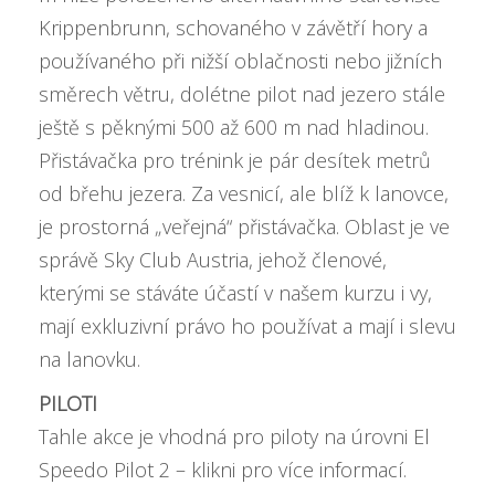
Krippenbrunn, schovaného v závětří hory a
používaného při nižší oblačnosti nebo jižních
směrech větru, dolétne pilot nad jezero stále
ještě s pěknými 500 až 600 m nad hladinou.
Přistávačka pro trénink je pár desítek metrů
od břehu jezera. Za vesnicí, ale blíž k lanovce,
je prostorná „veřejná“ přistávačka. Oblast je ve
správě Sky Club Austria, jehož členové,
kterými se stáváte účastí v našem kurzu i vy,
mají exkluzivní právo ho používat a mají i slevu
na lanovku.
PILOTI
Tahle akce je vhodná pro piloty na úrovni
El
Speedo Pilot 2 – klikni pro více informací
.