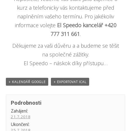
kurz a telefonicky vás kontaktujeme před
naplněním vašeho termínu. Pro jakékoliv
informace volejte
El Speedo kancelář +420
777 311 661
.
Děkujeme za vaši důvěru a a budeme se těšit
na společné zážitky.
El Speedo – náskok díky přístupu…
+ KALENDÁŘ GOOGLE
+ EXPORTOVAT ICAL
Podrobnosti
Zahájení:
21.7.2018
Ukončení:
25.7.2018