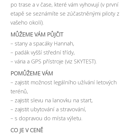
po trase a v čase, které vám vyhovují (v první
etapě se seznámíte se zúčastněnými piloty z
vašeho okolí).
MŮŽEME VÁM PŮJČIT
– stany a spacáky Hannah,
– padák vyšší střední třídy,
– vária a GPS přístroje (viz SKYTEST).
POMŮŽEME VÁM
– zajistit možnost legálního užívání letových
terénů,
– zajistit slevu na lanovku na start,
– zajistit ubytování a stravování,
– s dopravou do místa výletu.
CO JE V CENĚ