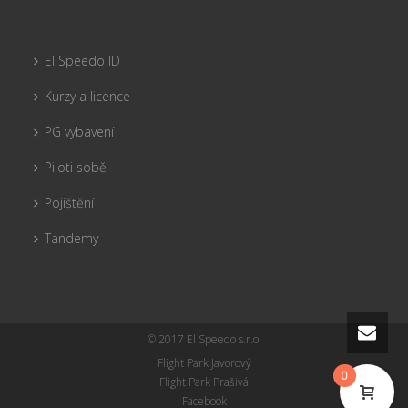
El Speedo ID
Kurzy a licence
PG vybavení
Piloti sobě
Pojištění
Tandemy
© 2017 El Speedo s.r.o.
Flight Park Javorový
0
Flight Park Prašivá
Facebook