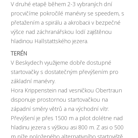
V druhé etapě během 2-3 vybraných dní
procvičíme pokročilé manévry se speedem, s
přetažením a spirálu a akrobacii v bezpečné
výšce nad záchranářskou lodí zajištěnou
hladinou Hallstattského jezera.
TERÉN
V Beskydech využijeme dobře dostupné
startovačky s dostatečným převýšením pro
základní manévry.
Hora Krippenstein nad vesničkou Obertraun
disponuje prostornou startovačkou na
západní směry větrů a na východní vítr.
Převýšení je přes 1500 m a pilot dolétne nad
hladinu jezera s výškou asi 800 m. Z asi o 500
m níže položeného alternativního startoviště