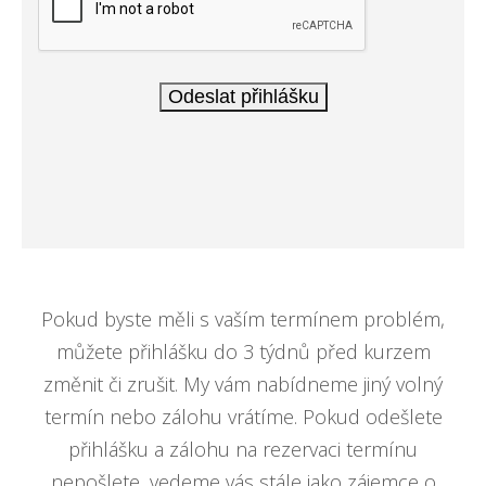
Pokud byste měli s vaším termínem problém,
můžete přihlášku do 3 týdnů před kurzem
změnit či zrušit. My vám nabídneme jiný volný
termín nebo zálohu vrátíme. Pokud odešlete
přihlášku a zálohu na rezervaci termínu
nepošlete, vedeme vás stále jako zájemce o