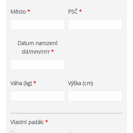
Město
*
PSČ
*
Datum narození:
dd/mm/rrrr
*
Váha (kg)
*
Výška (cm)
Vlastní padák:
*