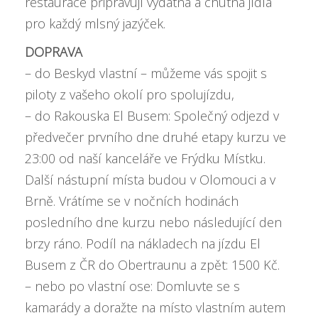
restaurace připravují vydatná a chutná jídla
pro každý mlsný jazýček.
DOPRAVA
– do Beskyd vlastní – můžeme vás spojit s
piloty z vašeho okolí pro spolujízdu,
– do Rakouska El Busem: Společný odjezd v
předvečer prvního dne druhé etapy kurzu ve
23:00 od naší kanceláře ve Frýdku Místku.
Další nástupní místa budou v Olomouci a v
Brně. Vrátíme se v nočních hodinách
posledního dne kurzu nebo následující den
brzy ráno. Podíl na nákladech na jízdu El
Busem z ČR do Obertraunu a zpět: 1500 Kč.
– nebo po vlastní ose: Domluvte se s
kamarády a doražte na místo vlastním autem