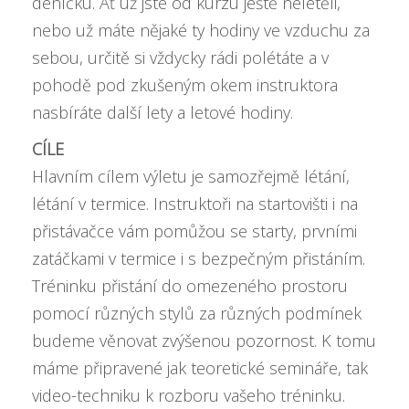
deníčku. Ať už jste od kurzu ještě neletěli,
nebo už máte nějaké ty hodiny ve vzduchu za
sebou, určitě si vždycky rádi polétáte a v
pohodě pod zkušeným okem instruktora
nasbíráte další lety a letové hodiny.
CÍLE
Hlavním cílem výletu je samozřejmě létání,
létání v termice. Instruktoři na startovišti i na
přistávačce vám pomůžou se starty, prvními
zatáčkami v termice i s bezpečným přistáním.
Tréninku přistání do omezeného prostoru
pomocí různých stylů za různých podmínek
budeme věnovat zvýšenou pozornost. K tomu
máme připravené jak teoretické semináře, tak
video-techniku k rozboru vašeho tréninku.