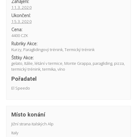
Zahájení:
11.3.2020
Ukončení:
15.3.2020
Cena:
4400 CZK
Rubriky Akce:
Kurzy
,
Paraglidingový trénink
,
Termický trénink
Štítky Akce:
gelato
,
Itálie
,
létání v termice
,
Monte Grappa
,
paragliding
,
pizza
,
termický trénink
,
termika
,
víno
Pořadatel
El Speedo
Místo konání
Jižní strana italských Alp
Italy