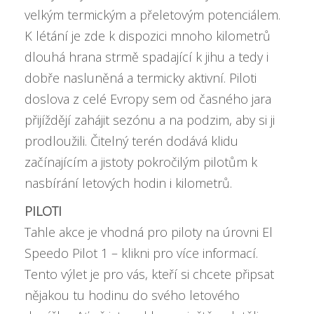
velkým termickým a přeletovým potenciálem.
K létání je zde k dispozici mnoho kilometrů
dlouhá hrana strmě spadající k jihu a tedy i
dobře nasluněná a termicky aktivní. Piloti
doslova z celé Evropy sem od časného jara
přijíždějí zahájit sezónu a na podzim, aby si ji
prodloužili. Čitelný terén dodává klidu
začínajícím a jistoty pokročilým pilotům k
nasbírání letových hodin i kilometrů.
PILOTI
Tahle akce je vhodná pro piloty na úrovni
El
Speedo Pilot 1 – klikni pro více informací
.
Tento výlet je pro vás, kteří si chcete připsat
nějakou tu hodinu do svého letového