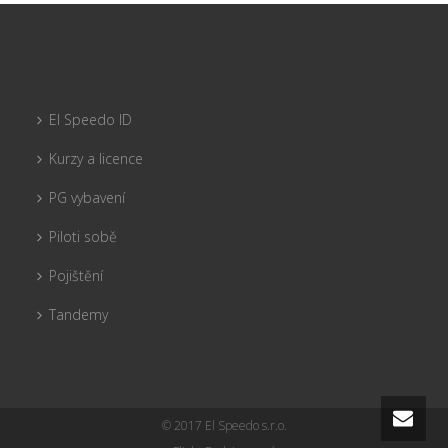
El Speedo ID
Kurzy a licence
PG vybavení
Piloti sobě
Pojištění
Tandemy
© 2017 El Speedo s.r.o.