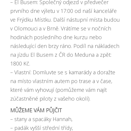
– El Busem: Společný odjezd v předvečer
prvního dne výletu v 17:00 od naší kanceláře
ve Frýdku Místku. Další nástupní místa budou
v Olomouci a v Brně. Vrátíme se v nočních
hodinách posledního dne kurzu nebo
následující den brzy ráno. Podíl na nákladech
na jízdu El Busem z ČR do Meduna a zpět:
1800 Kč.
– Vlastní: Domluvte se s kamarády a doražte
na místo vlastním autem po trase a v čase,
které vám vyhovují (pomůžeme vám najít
zúčastněné piloty z vašeho okolí).
MŮŽEME VÁM PŮJČIT
– stany a spacáky Hannah,
– padák vyšší střední třídy,