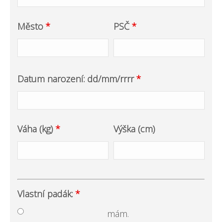
Město
*
PSČ
*
Datum narození: dd/mm/rrrr
*
Váha (kg)
*
Výška (cm)
Vlastní padák:
*
mám.