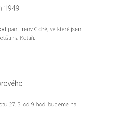
ch 1949
d paní Ireny Ciché, ve které jsem
tišti na Kotaři.
orového
botu 27. 5. od 9 hod. budeme na