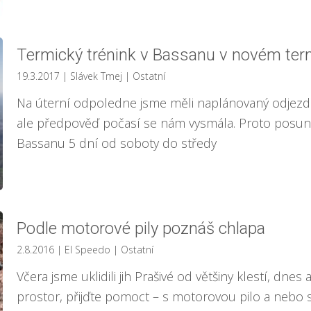
Termický trénink v Bassanu v novém ter
19.3.2017
| Slávek Tmej
|
Ostatní
Na úterní odpoledne jsme měli naplánovaný odjezd d
ale předpověď počasí se nám vysmála. Proto posun
Bassanu 5 dní od soboty do středy
Podle motorové pily poznáš chlapa
2.8.2016
| El Speedo
|
Ostatní
Včera jsme uklidili jih Prašivé od většiny klestí, dnes
prostor, přijďte pomoct – s motorovou pilo a nebo 