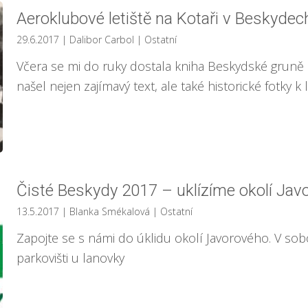
Aeroklubové letiště na Kotaři v Beskyde
29.6.2017
| Dalibor Carbol
|
Ostatní
Včera se mi do ruky dostala kniha Beskydské gruně o
našel nejen zajímavý text, ale také historické fotky k le
Čisté Beskydy 2017 – uklízíme okolí Jav
13.5.2017
| Blanka Smékalová
|
Ostatní
Zapojte se s námi do úklidu okolí Javorového. V so
parkovišti u lanovky