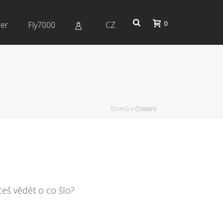
0
er
Fly7000
CZ
Domů
»
Ostatní
eš vědět o co šlo?