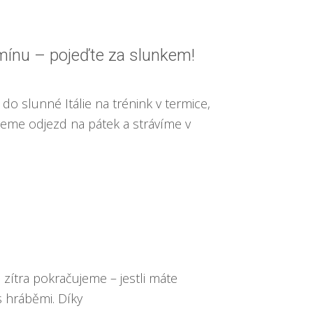
mínu – pojeďte za slunkem!
o slunné Itálie na trénink v termice,
eme odjezd na pátek a strávíme v
 a zítra pokračujeme – jestli máte
s hráběmi. Díky