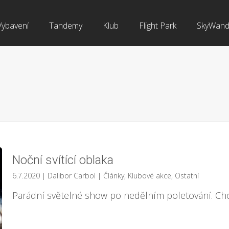
Vybavení
Tandemy
Klub
Flight Park
SkyWand
Noční svítící oblaka
6.7.2020
| Dalibor Carbol
|
Články
,
Klubové akce
,
Ostatní
Parádní světelné show po nedělním poletování. Chc