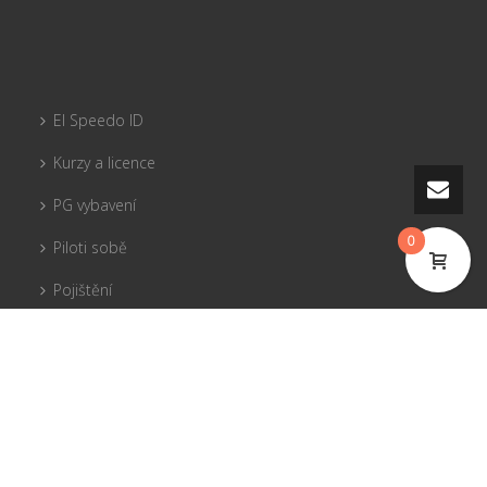
El Speedo ID
Kurzy a licence
PG vybavení
0
Piloti sobě
Pojištění
Tandemy
© 2017 El Speedo s.r.o.
Flight Park Javorový