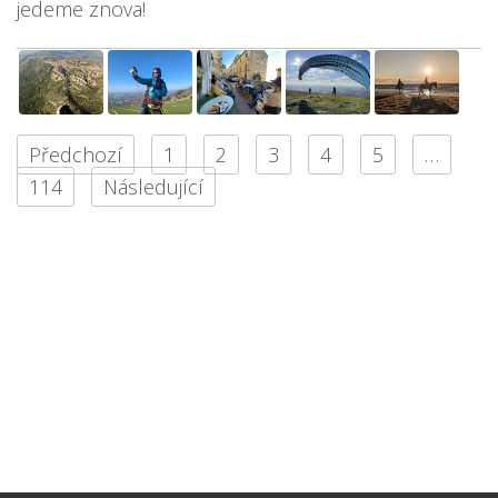
jedeme znova!
Předchozí
1
2
3
4
5
…
114
Následující