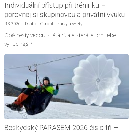
Individuální přístup při tréninku –
porovnej si skupinovou a privátní výuku
9.3.2026
| Dalibor Carbol
|
Kurzy a výlety
Obě cesty vedou k létání, ale která je pro tebe
výhodnější?
Beskydský PARASEM 2026 číslo tři –