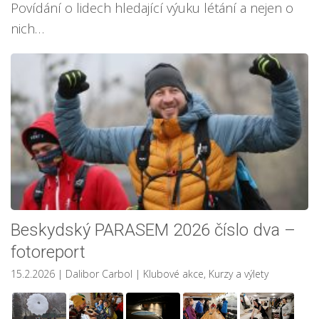
Povídání o lidech hledající výuku létání a nejen o
nich…
Beskydský PARASEM 2026 číslo dva –
fotoreport
15.2.2026
| Dalibor Carbol
|
Klubové akce
,
Kurzy a výlety