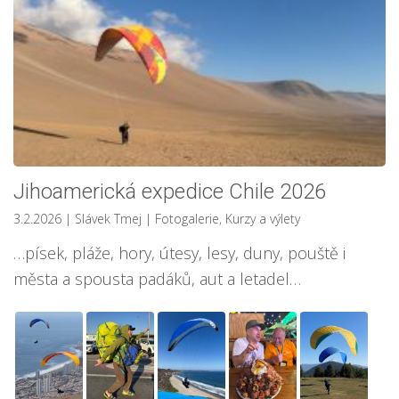
Jihoamerická expedice Chile 2026
3.2.2026
| Slávek Tmej
|
Fotogalerie
,
Kurzy a výlety
…písek, pláže, hory, útesy, lesy, duny, pouště i
města a spousta padáků, aut a letadel…