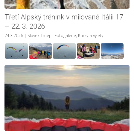
Třetí Alpský trénink v milované Itálii 17.
– 22. 3. 2026
24.3.2026
| Slávek Tmej
|
Fotogalerie
,
Kurzy a výlety