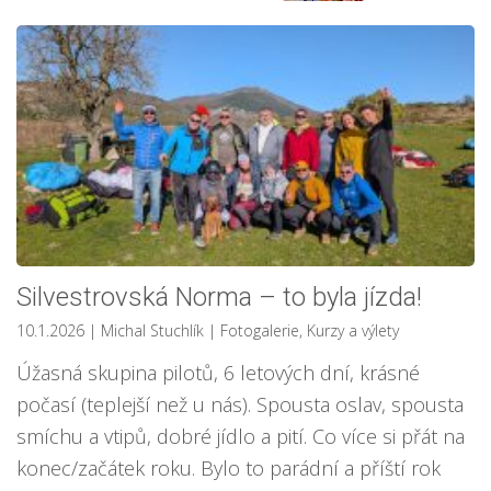
Silvestrovská Norma – to byla jízda!
10.1.2026
| Michal Stuchlík
|
Fotogalerie
,
Kurzy a výlety
Úžasná skupina pilotů, 6 letových dní, krásné
počasí (teplejší než u nás). Spousta oslav, spousta
smíchu a vtipů, dobré jídlo a pití. Co více si přát na
konec/začátek roku. Bylo to parádní a příští rok