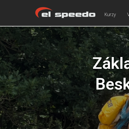
Kurzy
Zákla
Besk