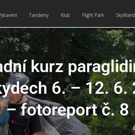
Vybavení
Tandemy
Klub
Flight Park
SkyWand
dní kurz paraglid
ydech 6. – 12. 6.
– fotoreport č. 8