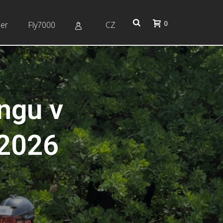
0
er
Fly7000
CZ
ingu v
 2026