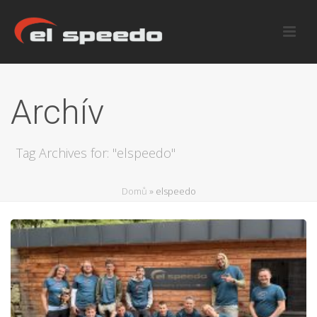
Archív
Tag Archives for: "elspeedo"
Domů
»
elspeedo