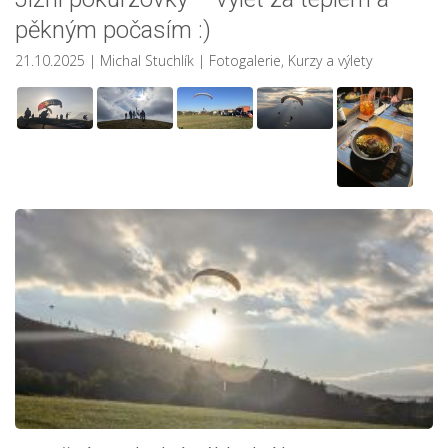
pěkným počasím :)
21.10.2025
| Michal Stuchlík
|
Fotogalerie
,
Kurzy a výlety