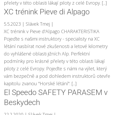
přelety v této oblasti lákají piloty z celé Evropy. [...]
XC trénink Pieve di Alpago
5.5.2023
| Slávek Tmej
|
XC trénink v Pieve d'Alpago CHARAKTERISTIKA
Pojeďte s našimi instruktory - specialisty na XC
létání nasbírat nové zkušenosti a letové kilometry
do vyhlášené oblasti jižních Alp. Perfektní
podmínky pro krásné přelety v této oblasti lákají
piloty z celé Evropy. Pojeďte s námi na výlet, který
vám bezpečně a pod dohledem instruktorů otevře
kapitolu zvanou "Horské létání". [...]
El Speedo SAFETY PARASEM v
Beskydech
22.2.2020
| Slávek Tmej
|