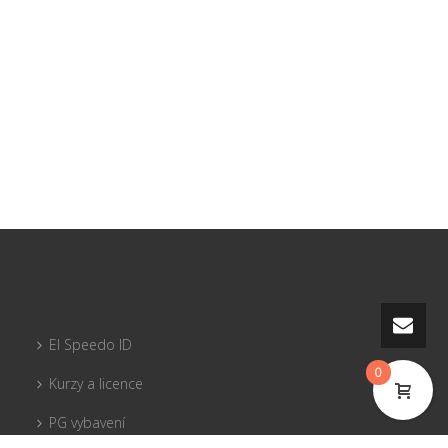
El Speedo ID
0
Kurzy a licence
PG vybavení