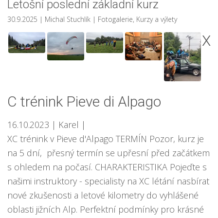
Letošní poslední základní kurz
30.9.2025
| Michal Stuchlík
|
Fotogalerie
,
Kurzy a výlety
X
C trénink Pieve di Alpago
16.10.2023
| Karel
|
XC trénink v Pieve d'Alpago TERMÍN Pozor, kurz je
na 5 dní, přesný termín se upřesní před začátkem
s ohledem na počasí. CHARAKTERISTIKA Pojeďte s
našimi instruktory - specialisty na XC létání nasbírat
nové zkušenosti a letové kilometry do vyhlášené
oblasti jižních Alp. Perfektní podmínky pro krásné