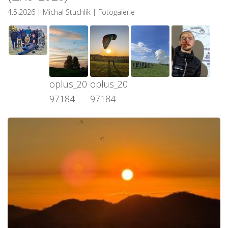
4.5.2026
| Michal Stuchlík
|
Fotogalerie
oplus_20
oplus_20
97184
97184