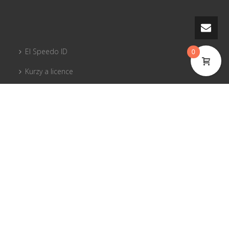
El Speedo ID
0
Kurzy a licence
PG vybavení
Piloti sobě
Pojištění
Tandemy
© 2017 El Speedo s.r.o.
Flight Park Javorový