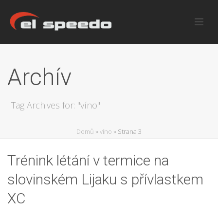
Archív
Tag Archives for: "víno"
Domů
»
víno
»
Strana 3
Trénink létání v termice na
slovinském Lijaku s přívlastkem
XC