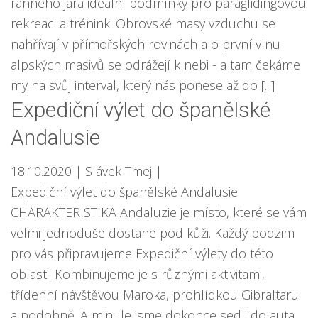
ranného jara ideální podmínky pro paraglidingovou
rekreaci a trénink. Obrovské masy vzduchu se
nahřívají v přímořských rovinách a o první vlnu
alpských masivů se odrážejí k nebi - a tam čekáme
my na svůj interval, který nás ponese až do [...]
Expediční výlet do španělské
Andalusie
18.10.2020
| Slávek Tmej
|
Expediční výlet do španělské Andalusie
CHARAKTERISTIKA Andaluzie je místo, které se vám
velmi jednoduše dostane pod kůži. Každý podzim
pro vás připravujeme Expediční výlety do této
oblasti. Kombinujeme je s různými aktivitami,
třídenní návštěvou Maroka, prohlídkou Gibraltaru
a podobně. A minule jsme dokonce sedli do auta,