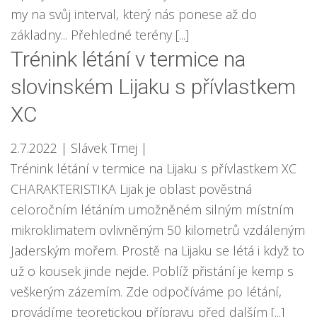
my na svůj interval, který nás ponese až do
základny... Přehledné terény [...]
Trénink létání v termice na
slovinském Lijaku s přívlastkem
XC
2.7.2022
| Slávek Tmej
|
Trénink létání v termice na Lijaku s přívlastkem XC
CHARAKTERISTIKA Lijak je oblast pověstná
celoročním létáním umožněném silným místním
mikroklimatem ovlivněným 50 kilometrů vzdáleným
Jaderským mořem. Prostě na Lijaku se létá i když to
už o kousek jinde nejde. Poblíž přistání je kemp s
veškerým zázemím. Zde odpočíváme po létání,
provádíme teoretickou přípravu před dalším [...]