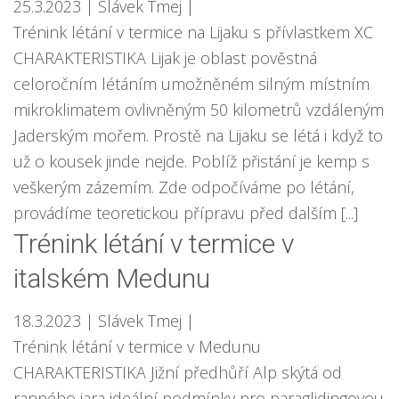
25.3.2023
| Slávek Tmej
|
Trénink létání v termice na Lijaku s přívlastkem XC
CHARAKTERISTIKA Lijak je oblast pověstná
celoročním létáním umožněném silným místním
mikroklimatem ovlivněným 50 kilometrů vzdáleným
Jaderským mořem. Prostě na Lijaku se létá i když to
už o kousek jinde nejde. Poblíž přistání je kemp s
veškerým zázemím. Zde odpočíváme po létání,
provádíme teoretickou přípravu před dalším [...]
Trénink létání v termice v
italském Medunu
18.3.2023
| Slávek Tmej
|
Trénink létání v termice v Medunu
CHARAKTERISTIKA Jižní předhůří Alp skýtá od
ranného jara ideální podmínky pro paraglidingovou