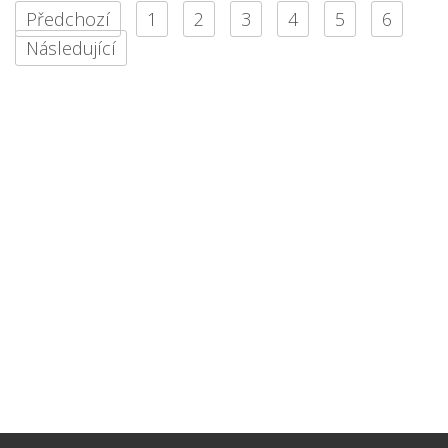
Předchozí
1
2
3
4
5
6
Následující