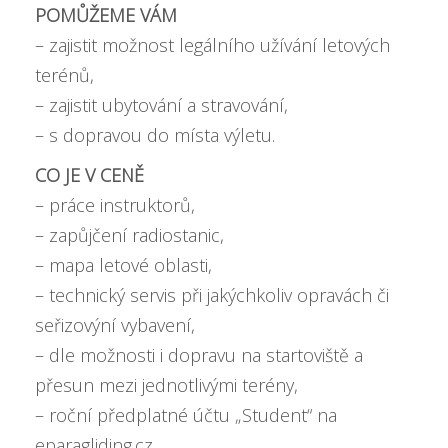
POMŮŽEME VÁM
– zajistit možnost legálního užívání letových
terénů,
– zajistit ubytování a stravování,
– s dopravou do místa výletu.
CO JE V CENĚ
– práce instruktorů,
– zapůjčení radiostanic,
– mapa letové oblasti,
– technický servis při jakýchkoliv opravách či
seřizovýní vybavení,
– dle možnosti i dopravu na startoviště a
přesun mezi jednotlivými terény,
– roční předplatné účtu „Student“ na
eparagliding.cz,