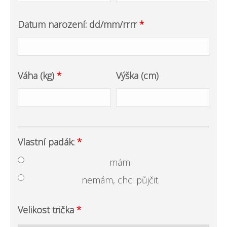
Datum narození: dd/mm/rrrr
*
Váha (kg)
*
Výška (cm)
Vlastní padák:
*
mám.
nemám, chci půjčit.
Velikost trička
*