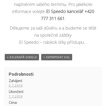
naplněním vašeho termínu. Pro jakékoliv
informace volejte
El Speedo kancelář +420
777 311 661
.
Děkujeme za vaši důvěru a a budeme se těšit
na společné zážitky.
El Speedo – náskok díky přístupu…
+ KALENDÁŘ GOOGLE
+ EXPORTOVAT ICAL
Podrobnosti
Zahájení:
3.7.2019
Ukončení:
7.7.2019
Cena: