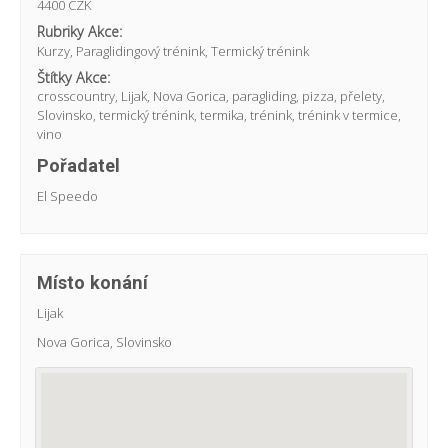
4400 CZK
Rubriky Akce:
Kurzy
,
Paraglidingový trénink
,
Termický trénink
Štítky Akce:
crosscountry
,
Lijak
,
Nova Gorica
,
paragliding
,
pizza
,
přelety
,
Slovinsko
,
termický trénink
,
termika
,
trénink
,
trénink v termice
,
vino
Pořadatel
El Speedo
Místo konání
Lijak
Nova Gorica
,
Slovinsko