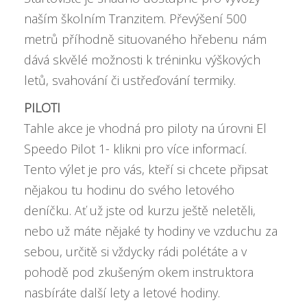
naším školním Tranzitem. Převýšení 500
metrů příhodně situovaného hřebenu nám
dává skvělé možnosti k tréninku výškových
letů, svahování či ustřeďování termiky.
PILOTI
Tahle akce je vhodná pro piloty na úrovni
El
Speedo Pilot 1- klikni pro více informací
.
Tento výlet je pro vás, kteří si chcete připsat
nějakou tu hodinu do svého letového
deníčku. Ať už jste od kurzu ještě neletěli,
nebo už máte nějaké ty hodiny ve vzduchu za
sebou, určitě si vždycky rádi polétáte a v
pohodě pod zkušeným okem instruktora
nasbíráte další lety a letové hodiny.