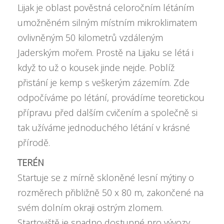
Lijak je oblast pověstná celoročním létáním
umožněném silným místním mikroklimatem
ovlivněným 50 kilometrů vzdáleným
Jaderským mořem. Prostě na Lijaku se létá i
když to už o kousek jinde nejde. Poblíž
přistání je kemp s veškerým zázemím. Zde
odpočíváme po létání, provádíme teoretickou
přípravu před dalším cvičením a společně si
tak užíváme jednoduchého létání v krásné
přírodě.
TERÉN
Startuje se z mírně skloněné lesní mýtiny o
rozměrech přibližně 50 x 80 m, zakončené na
svém dolním okraji ostrým zlomem.
Startoviště je snadno dostupné pro vývozy