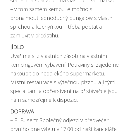
stanech a spacácích na vlastních karimatkách.
– v tom samém kempu je možno si
pronajmout jednoduchý bungalow s vlastní
sprchou a kuchyňkou – třeba poptat a
zamluvit v předstihu.
JÍDLO
Uvaříme si z vlastních zásob na vlastním
kempingovém vybavení. Potraviny si zajedeme
nakoupit do nedalekého supermarketu.
Místní restaurace s výtečnou pizzou a jinými
specialitami a občerstvení na přistávačce jsou
nám samozřejmě k dispozici.
DOPRAVA
– El Busem: Společný odjezd v předvečer
prvního dne výletu v 17:00 od naší kanceláře