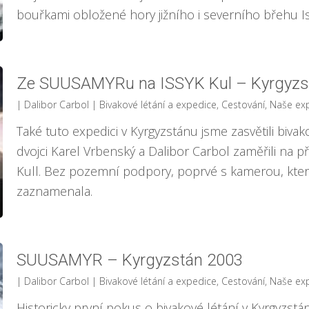
bouřkami obložené hory jižního i severního břehu Is
Ze SUUSAMYRu na ISSYK Kul – Kyrgyzs
| Dalibor Carbol
|
Bivakové létání a expedice
,
Cestování
,
Naše ex
Také tuto expedici v Kyrgyzstánu jsme zasvětili biva
dvojci Karel Vrbenský a Dalibor Carbol zaměřili na 
Kull. Bez pozemní podpory, poprvé s kamerou, která
zaznamenala.
SUUSAMYR – Kyrgyzstán 2003
| Dalibor Carbol
|
Bivakové létání a expedice
,
Cestování
,
Naše ex
Historicky první pokus o bivakové létání v Kyrgyzstánu