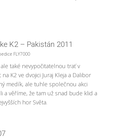
ke K2 – Pakistán 2011
pedice FLY7000
 ale také nevypočitatelnou trať v
a K2 ve dvojici Juraj Kleja a Dalibor
dný medík, ale tuhle společnou akci
 a věříme, že tam už snad bude klid a
vyšších hor Světa.
07