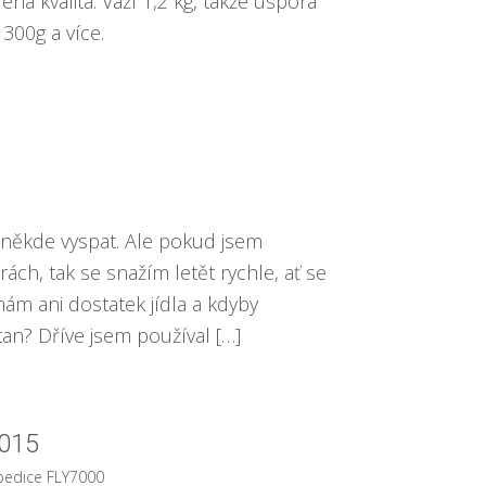
ná kvalita. Váží 1,2 kg, takže úspora
300g a více.
 někde vyspat. Ale pokud jsem
rách, tak se snažím letět rychle, ať se
ám ani dostatek jídla a kdyby
tan? Dříve jsem používal […]
015
pedice FLY7000