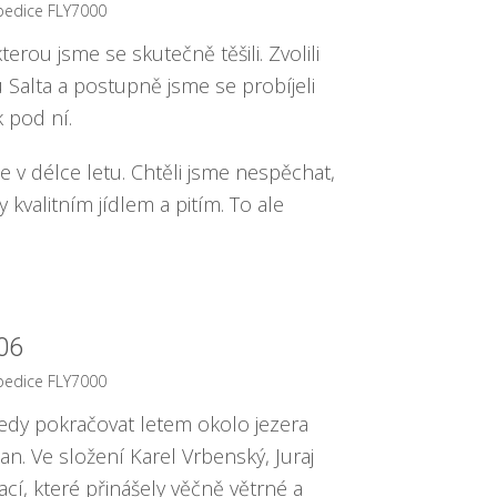
pedice FLY7000
erou jsme se skutečně těšili. Zvolili
 Salta a postupně jsme se probíjeli
 pod ní.
e v délce letu. Chtěli jsme nespěchat,
 kvalitním jídlem a pitím. To ale
06
pedice FLY7000
tedy pokračovat letem okolo jezera
n. Ve složení Karel Vrbenský, Juraj
ací, které přinášely věčně větrné a