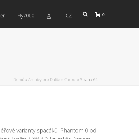
0
er
Fly7000
CZ
Domů
»
Archivy pro Dalibor Carbol
»
Strana 64
í péřové varianty spacáků. Phantom 0 od