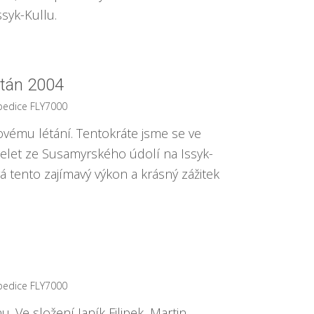
syk-Kullu.
tán 2004
pedice FLY7000
kovému létání. Tentokráte jsme se ve
přelet ze Susamyrského údolí na Issyk-
 tento zajímavý výkon a krásný zážitek
pedice FLY7000
. Ve složení Janík Filipek, Martin