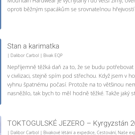
Mountain Hardwear je vychytaný i do větší zimy, ověře
oproti běžným spacákům se srovnatelnou hřejivostí 
Stan a karimatka
| Dalibor Carbol
|
Bivak EQP
Nepříjemně těžká daň za to, že se budu potřebovat
v civilizaci, stejně spím pod střechou. Když jsem v ho
vyhnu špatnému počasí. Protože na to většinou nem
nasněžilo, tak bych to měl hodně těžké. Takže jaký s
TOKTOGULSKÉ JEZERO – Kyrgyzstán 2
| Dalibor Carbol
|
Bivakové létání a expedice
,
Cestování
,
Naše ex