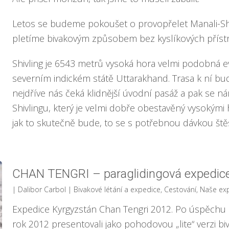
Letos se budeme pokoušet o provopřelet Manali-Shi
pletíme bivakovým způsobem bez kyslíkových přístr
Shivling je 6543 metrů vysoká hora velmi podobná 
severním indickém státě Uttarakhand. Trasa k ní bu
nejdříve nás čeká klidnější úvodní pasáž a pak se ná
Shivlingu, který je velmi dobře obestavěný vysokými h
jak to skutečně bude, to se s potřebnou dávkou štěs
CHAN TENGRI – paraglidingová expedic
| Dalibor Carbol
|
Bivakové létání a expedice
,
Cestování
,
Naše ex
Expedice Kyrgyzstán Chan Tengri 2012. Po úspěchu př
rok 2012 presentovali jako pohodovou „lite“ verzi 