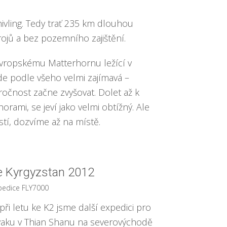
vling. Tedy trať 235 km dlouhou
ojů a bez pozemního zajištění.
evropskému Matterhornu ležící v
de podle všeho velmi zajímavá –
ročnost začne zvyšovat. Dolet až k
orami, se jeví jako velmi obtížný. Ale
tí, dozvíme až na místě.
e Kyrgyzstan 2012
pedice FLY7000
i letu ke K2 jsme další expedici pro
bivaku v Thian Shanu na severovýchodě