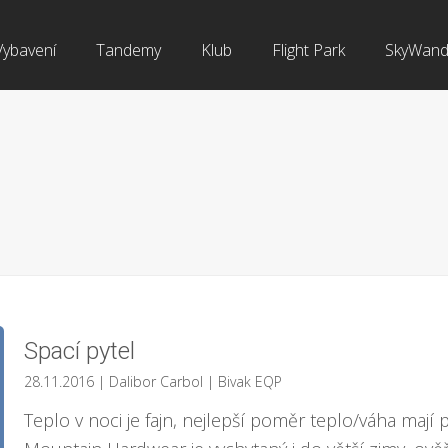
Vybavení
Tandemy
Klub
Flight Park
SkyWand
Spací pytel
28.11.2016
| Dalibor Carbol
|
Bivak EQP
Teplo v noci je fajn, nejlepší poměr teplo/váha maj