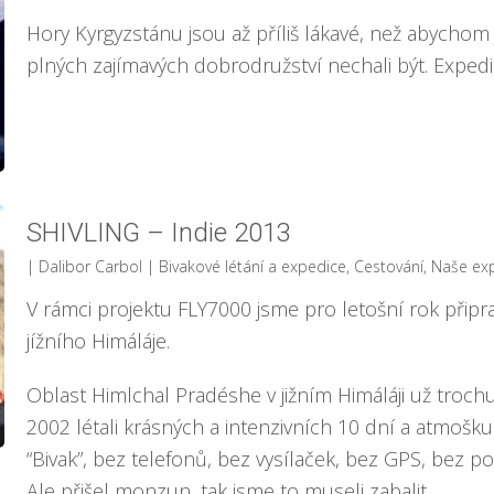
Hory Kyrgyzstánu jsou až příliš lákavé, než abychom 
plných zajímavých dobrodružství nechali být. Exped
SHIVLING – Indie 2013
| Dalibor Carbol
|
Bivakové létání a expedice
,
Cestování
,
Naše ex
V rámci projektu FLY7000 jsme pro letošní rok připrav
jížního Himáláje.
Oblast Himlchal Pradéshe v jižním Himáláji už troc
2002 létali krásných a intenzivních 10 dní a atmošku
“Bivak”, bez telefonů, bez vysílaček, bez GPS, bez 
Ale přišel monzun, tak jsme to museli zabalit.