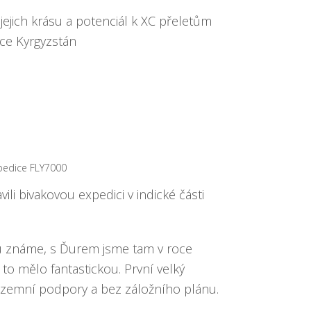
jejich krásu a potenciál k XC přeletům
ice Kyrgyzstán
pedice FLY7000
ili bivakovou expedici v indické části
hu známe, s Ďurem jsme tam v roce
 to mělo fantastickou. První velký
pozemní podpory a bez záložního plánu.