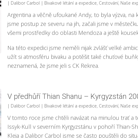
| Dalibor Carbol
|
Bivakové létání a expedice
,
Cestování
,
Naše ex
Argentina a věčně ufoukané Andy, to byla výzva, na kt
jsme postup ze severu na jih, začali jsme v městečku
všemi prostředky do oblasti Mendoza a ještě kousek
Na této expedici jsme neměli nijak zvlášť velké ambic
užít si atmosféru bivaku a potěšit také chuťové buňky
neznamená, že jsme jeli s CK Rekrea.
V předhůří Thian Shanu – Kyrgyzstán 20
| Dalibor Carbol
|
Bivakové létání a expedice
,
Cestování
,
Naše ex
V tomto roce jsme chtěli navázat na minulou trať a 
Issyk-Kull v severním Kyrgyzstánu v pohoří Thian-Sha
Kleja a Dalibor Carbol jsme se často pouštěli do situ