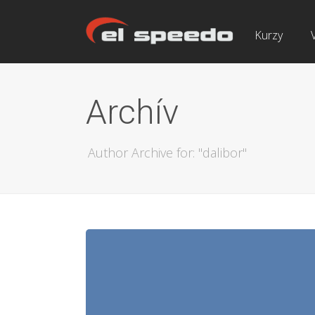
Kurzy
Archív
Author Archive for: "dalibor"