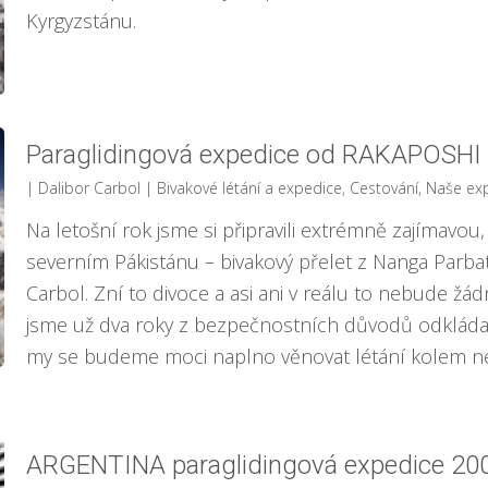
Kyrgyzstánu.
Paraglidingová expedice od RAKAPOSHI 
| Dalibor Carbol
|
Bivakové létání a expedice
,
Cestování
,
Naše ex
Na letošní rok jsme si připravili extrémně zajímavou,
severním Pákistánu – bivakový přelet z Nanga Parbat n
Carbol. Zní to divoce a asi ani v reálu to nebude žá
jsme už dva roky z bezpečnostních důvodů odkládali
my se budeme moci naplno věnovat létání kolem nej
ARGENTINA paraglidingová expedice 20