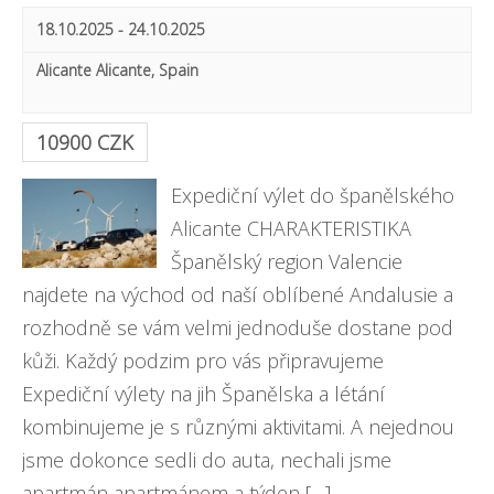
o
w
18.10.2025
-
24.10.2025
n
s
Alicante
Alicante
,
Spain
N
a
10900 CZK
v
Expediční výlet do španělského
i
Alicante CHARAKTERISTIKA
Španělský region Valencie
g
najdete na východ od naší oblíbené Andalusie a
a
rozhodně se vám velmi jednoduše dostane pod
t
kůži. Každý podzim pro vás připravujeme
Expediční výlety na jih Španělska a létání
i
kombinujeme je s různými aktivitami. A nejednou
o
jsme dokonce sedli do auta, nechali jsme
n
apartmán apartmánem a týden […]