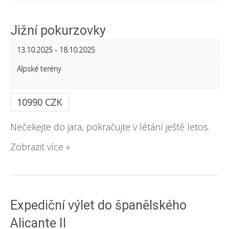
e
i
e
a
e
Jižní pokurzovky
a
r
w
13.10.2025
-
18.10.2025
r
c
s
Alpské terény
c
h
N
h
a
10990 CZK
a
v
Nečekejte do jara, pokračujte v létání ještě letos.
n
i
Zobrazit více »
d
g
V
a
t
i
Expediční výlet do španělského
i
e
Alicante II