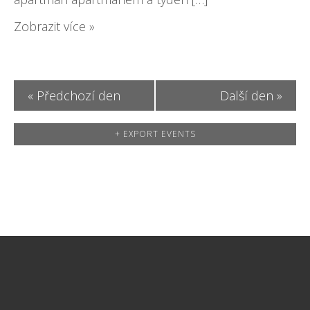
Zobrazit více »
«
Předchozí den
Další den
»
+ EXPORT EVENTS