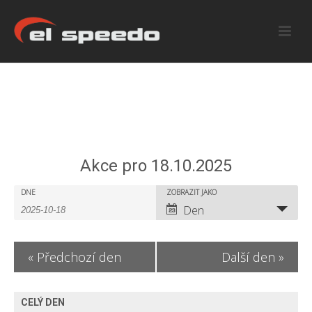
Akce pro 18.10.2025
A
A
DNE
ZOBRAZIT JAKO
A
Den
k
k
k
c
c
c
«
Předchozí den
Další den
»
e
e
e
S
V
S
CELÝ DEN