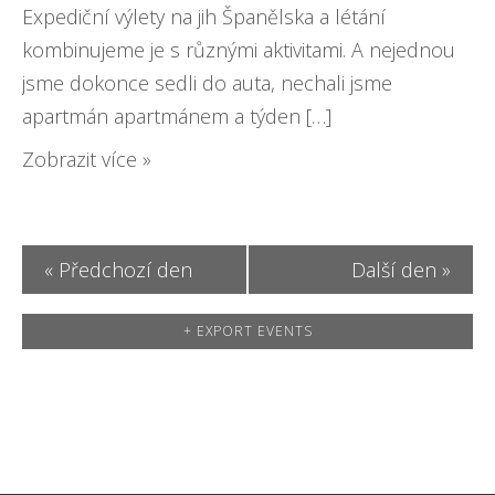
o
w
Expediční výlety na jih Španělska a létání
n
kombinujeme je s různými aktivitami. A nejednou
s
jsme dokonce sedli do auta, nechali jsme
N
apartmán apartmánem a týden […]
a
Zobrazit více »
v
i
g
«
Předchozí den
Další den
»
a
+ EXPORT EVENTS
t
i
o
n