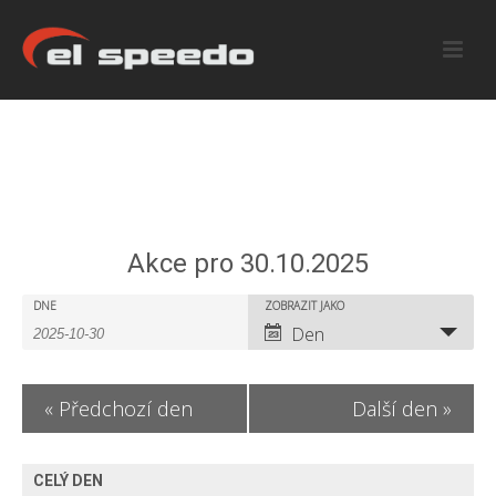
Akce pro 30.10.2025
A
A
DNE
ZOBRAZIT JAKO
A
Den
k
k
k
c
c
c
«
Předchozí den
Další den
»
e
e
e
S
V
S
CELÝ DEN