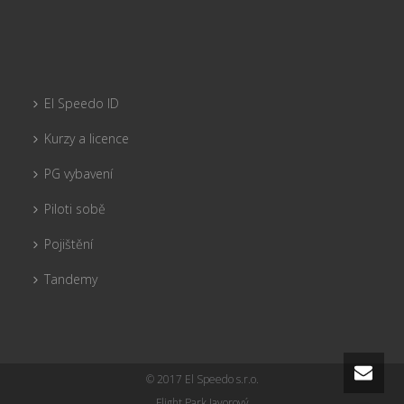
El Speedo ID
Kurzy a licence
PG vybavení
Piloti sobě
Pojištění
Tandemy
© 2017 El Speedo s.r.o.
Flight Park Javorový