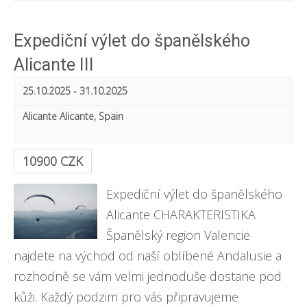
e
i
e
a
e
Expediční výlet do španělského
a
r
w
Alicante III
r
c
s
25.10.2025
-
31.10.2025
c
h
N
Alicante
Alicante
,
Spain
h
a
a
v
10900 CZK
n
i
Expediční výlet do španělského
d
g
Alicante CHARAKTERISTIKA
V
a
Španělský region Valencie
najdete na východ od naší oblíbené Andalusie a
t
i
rozhodně se vám velmi jednoduše dostane pod
i
e
kůži. Každý podzim pro vás připravujeme