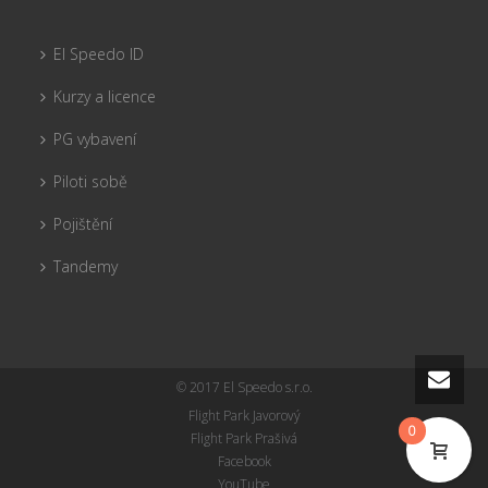
El Speedo ID
Kurzy a licence
PG vybavení
Piloti sobě
Pojištění
Tandemy
© 2017 El Speedo s.r.o.
Flight Park Javorový
0
Flight Park Prašivá
Facebook
YouTube