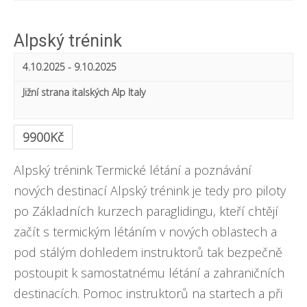
e
i
e
a
e
Alpský trénink
a
r
w
4.10.2025
-
9.10.2025
r
c
s
Jižní strana italských Alp
Italy
c
h
N
h
a
9900Kč
a
v
Alpský trénink Termické létání a poznávání
n
i
nových destinací Alpský trénink je tedy pro piloty
d
g
po Základních kurzech paraglidingu, kteří chtějí
začít s termickým létáním v nových oblastech a
V
a
pod stálým dohledem instruktorů tak bezpečně
t
i
postoupit k samostatnému létání a zahraničních
i
e
destinacích. Pomoc instruktorů na startech a při