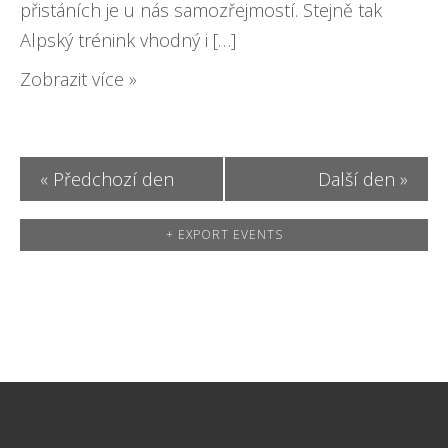
o
w
přistáních je u nás samozřejmostí. Stejně tak
n
Alpský trénink vhodný i […]
s
Zobrazit více »
N
a
v
«
Předchozí den
Další den
»
i
+ EXPORT EVENTS
g
a
t
i
o
n