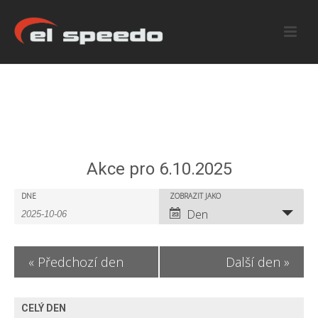
Akce pro 6.10.2025
A
A
DNE
ZOBRAZIT JAKO
A
Den
k
k
k
c
c
c
«
Předchozí den
Další den
»
e
e
e
S
V
S
CELÝ DEN