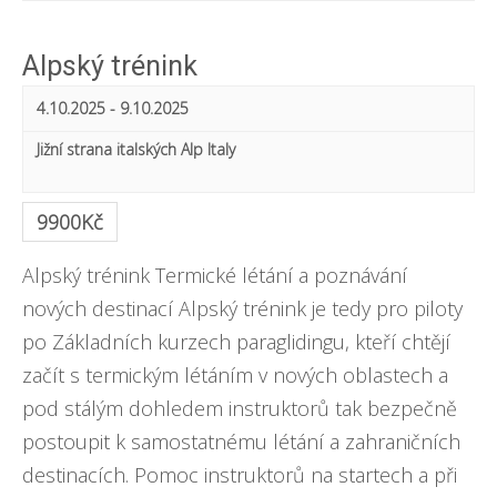
e
i
e
a
e
Alpský trénink
a
r
w
4.10.2025
-
9.10.2025
r
c
s
Jižní strana italských Alp
Italy
c
h
N
h
a
9900Kč
a
v
Alpský trénink Termické létání a poznávání
n
i
nových destinací Alpský trénink je tedy pro piloty
d
g
po Základních kurzech paraglidingu, kteří chtějí
začít s termickým létáním v nových oblastech a
V
a
pod stálým dohledem instruktorů tak bezpečně
t
i
postoupit k samostatnému létání a zahraničních
i
e
destinacích. Pomoc instruktorů na startech a při