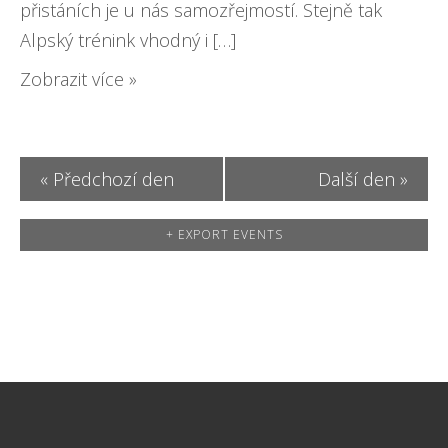
o
w
přistáních je u nás samozřejmostí. Stejně tak
n
Alpský trénink vhodný i […]
s
Zobrazit více »
N
a
v
«
Předchozí den
Další den
»
i
+ EXPORT EVENTS
g
a
t
i
o
n