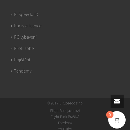
El Speedo ID
Kurzy a licence
PG vybavení
Piloti sobě
Pojištění
Tandemy
© 2017 El Speedo s.r.o.
Flight Park Javorový
0
Flight Park Prašivá
Facebook
YouTube