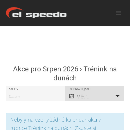
Akce pro Srpen 2026 › Trénink na
dunách
A
A
AKCE V
ZOBRAZIT JAKO
A
Měsíc
k
k
k
c
c
c
Nebyly nalezeny žádné kalendar-akci v
e
e
e
rubrice Trénink na dunách. Zkuste si