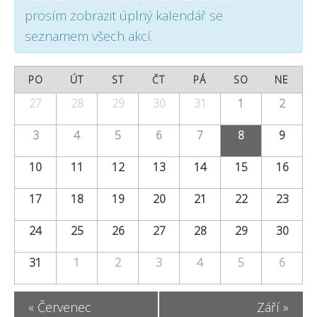
S
V
S
prosím zobrazit úplný kalendář se
e
i
seznamem všech akcí.
e
a
e
a
C
r
PO
ÚT
ST
ČT
PÁ
SO
NE
w
r
a
27
28
29
30
31
1
2
Calendar
c
s
c
of
l
h
N
3
4
5
6
7
8
9
Akce
h
e
a
10
11
12
13
14
15
16
a
n
v
17
18
19
20
21
22
23
n
i
d
24
25
26
27
28
29
30
d
g
a
V
a
31
1
2
3
4
5
6
r
t
i
o
«
Červenec
Září
»
i