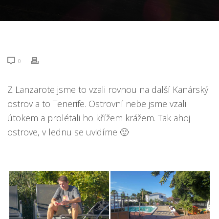
0
Z Lanzarote jsme to vzali rovnou na další Kanárský
ostrov a to Tenerife. Ostrovní nebe jsme vzali
útokem a prolétali ho křížem krážem. Tak ahoj
ostrove, v lednu se uvidíme 🙂