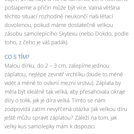
pošlapeme a příčin může být více. Valná většina
těchto situací rozhodně neukončí naši létací
dovolenou, pokud máme dostatečně velkou
zásobu samolepícího Skytexu (nebo Dokdo, podle
toho, z čeho je váš padák).
CO S TÍM?
Malou dírku, do 2 – 3 cm, zalepíme jednou
záplatou, nejlépe zevnitř vrchlíku (bude to méně
vidět a méně to ovlivní mezní vrstvu). Záplata by
měla být ideálně tak velká, aby přesahovala okraje
díry o tolik, jak je díra velká. Tímto se nám
zodpovídá zatím nevyřčená otázka: Jak velkou díru
ještě můžu spravit záplatou? Záleží na tom, jak
velký kus samolepky mám k dispozici.