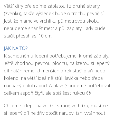
Větší díry přelepíme záplatou i z druhé strany
(zvenku), takže výsledek bude o trochu pevnější.
Jestliže máme ve vrchlíku půlmetrovou skobu,
nebudeme shánět metr a půl záplaty. Tady bude
stačit přesah asi 10 cm.
JAK NA TO?
K samotnému lepení potřebujeme, kromě záplaty,
ještě vhodnou pevnou plochu, na kterou si lepený
díl natáhneme. U menších dírek stačí dlaň nebo
koleno, na větší ideálně stůl, lavička nebo třeba
nacpaný batoh apod. A hlavně budeme potřebovat
celkem aspoň čtyři, ale spíš šest rukou 🙂
Chceme-li lepit na vnitřní straně vrchlíku, musíme
si lepený díl nejdřív otočit naruby, tzn. vytáhnout