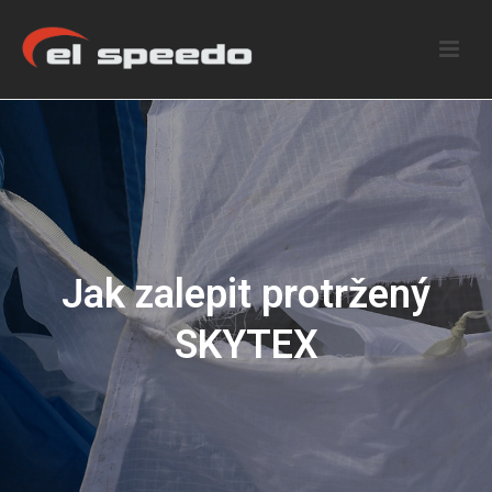
Jak zalepit protržený
SKYTEX