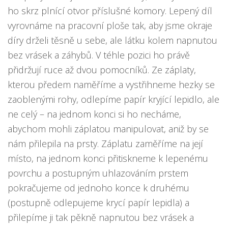
ho skrz plnící otvor příslušné komory. Lepený díl
vyrovnáme na pracovní ploše tak, aby jsme okraje
díry drželi těsně u sebe, ale látku kolem napnutou
bez vrásek a záhybů. V téhle pozici ho právě
přidržují ruce až dvou pomocníků. Ze záplaty,
kterou předem naměříme a vystřihneme hezky se
zaoblenými rohy, odlepíme papír kryjící lepidlo, ale
ne celý – na jednom konci si ho necháme,
abychom mohli záplatou manipulovat, aniž by se
nám přilepila na prsty. Záplatu zaměříme na její
místo, na jednom konci přitiskneme k lepenému
povrchu a postupným uhlazováním prstem
pokračujeme od jednoho konce k druhému
(postupně odlepujeme krycí papír lepidla) a
přilepíme ji tak pěkně napnutou bez vrásek a