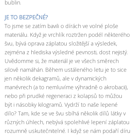
bublin.
JE TO BEZPEČNÉ?
To jsme se zatím bavili o dírách ve volné ploše
materiálu. Když je vrchlík roztržen podél některého
švu, bývá oprava záplatou složitější a výsledek,
zejména z hlediska výsledné pevnosti, dost nejistý.
Uvědomme si, že materiál je ve všech směrech
silově namáhán. Během ustáleného letu je to sice
jen několik dekagramů, ale v dynamických
manévrech (a to nemluvíme výhradně o akrobacii),
nebo při prudké regeneraci z kolapsů to můžou
být i násobky kilogramů. Vydrží to naše lepené
dílo? Tam, kde se ve švu sbíhá několik dílů látky v
různých úhlech, nebývá spolehlivé lepení záplatou
rozumně uskutečnitelné. I když se nám podaří díru