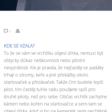
0
KDE SE VZALA?
To že se vám ve vrchlíku objeví dírka, nemusí být
vždycky důkaz nešikovnosti nebo pilotní
nevyzrálosti. Ale je pravda, že nejčastěji se padáky
trhají o stromy, keře a jiné překážky okolo
startovaček a přistávaček. Takže čím budete lepší
pilot, tím častěji tuhle radu použijete spíš pro
druhé piloty, než pro sebe. Občas vrchlík zachytne
kámen nebo kořen na startovačce a sem-tam se
objeví dírka, když si ho na kamenité zemi nechtěně