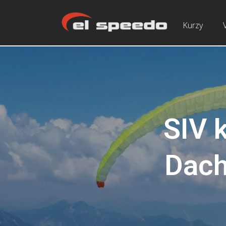
Kurzy
SIV 
Dach