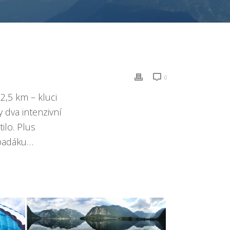
0
,5 km – kluci
 dva intenzivní
ilo. Plus
 padáku…