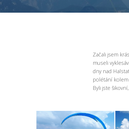
Začali jsem kr
museli vyklesáv
dny nad Halstatt
polétání kolem
Byli jste šikovní