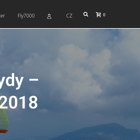
0
er
Fly7000
CZ
ydy –
 2018