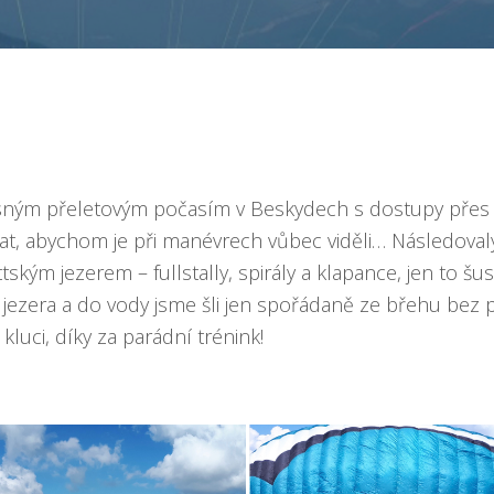
ásným přeletovým počasím v Beskydech s dostupy přes 2
at, abychom je při manévrech vůbec viděli… Následovaly
ským jezerem – fullstally, spirály a klapance, jen to šust
 jezera a do vody jsme šli jen spořádaně ze břehu bez
, kluci, díky za parádní trénink!