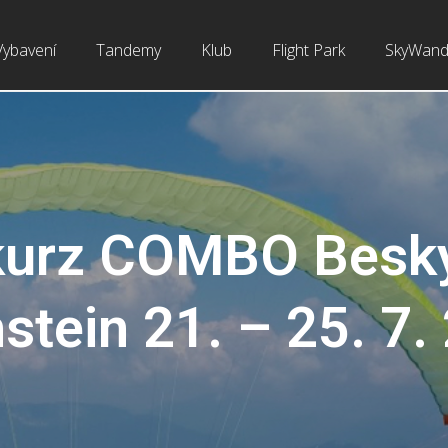
Vybavení
Tandemy
Klub
Flight Park
SkyWand
kurz COMBO Besk
stein 21. – 25. 7.