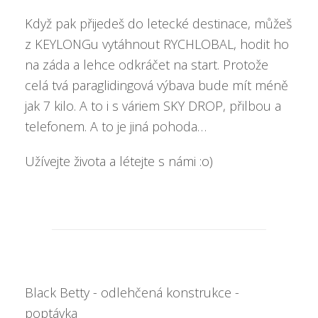
Když pak přijedeš do letecké destinace, můžeš
z KEYLONGu vytáhnout RYCHLOBAL, hodit ho
na záda a lehce odkráčet na start. Protože
celá tvá paraglidingová výbava bude mít méně
jak 7 kilo. A to i s váriem SKY DROP, přilbou a
telefonem. A to je jiná pohoda…
Užívejte života a létejte s námi :o)
Black Betty - odlehčená konstrukce -
poptávka