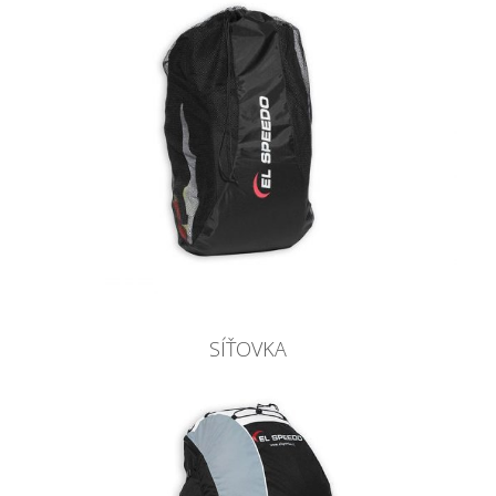
SÍŤOVKA