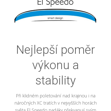
Nejlepší poměr
výkonu a
stability
Při klidném poletování nad krajinou i na
náročných XC tratích v nejvyšších horách
světa El Speedo padáky překvapují svým