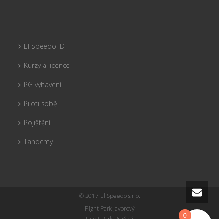
El Speedo ID
Kurzy a licence
PG vybavení
Piloti sobě
Pojištění
Tandemy
© 2017 El Speedo s.r.o.
Flight Park Javorový
0
Flight Park Prašivá