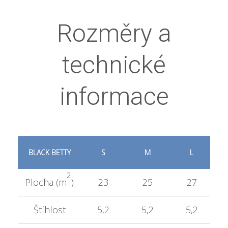
Rozměry a
technické
informace
BLACK BETTY
S
M
L
2
Plocha (m
)
23
25
27
Štíhlost
5,2
5,2
5,2