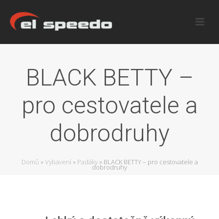
BLACK BETTY –
pro cestovatele a
dobrodruhy
Domů
»
Vybavení
»
Padáky
»
BLACK BETTY – pro cestovatele a
dobrodruhy