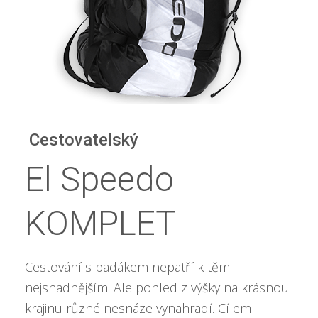
Cestovatelský
El Speedo
KOMPLET
Cestování s padákem nepatří k těm
nejsnadnějším. Ale pohled z výšky na krásnou
krajinu různé nesnáze vynahradí. Cílem