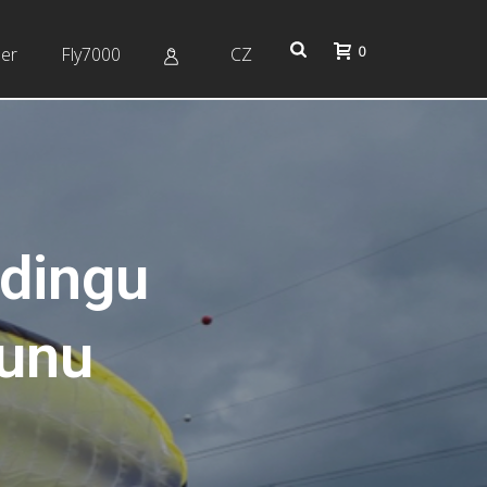
0
er
Fly7000
CZ
idingu
dunu