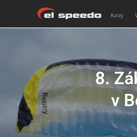
Kurzy
8. Zá
v B