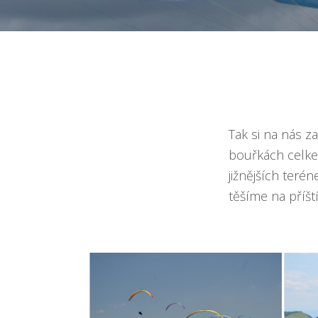
Tak si na nás z
bouřkách celkem
jižnějších teré
těšíme na příšt