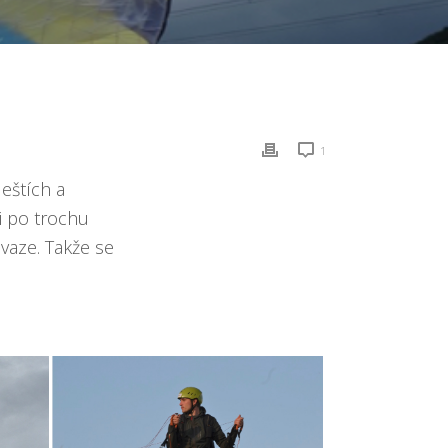
1
deštích a
i po trochu
vaze. Takže se