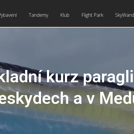
Vybavení
Tandemy
Klub
Flight Park
SkyWand
kladní kurz paragl
eskydech a v Me