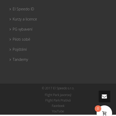
El Speedo ID
Kurzy a licence
PG vybavení
Piloti sobě
Pojištění
Tandemy
© 2017 El Speedo s.r.o.
Flight Park Javorový
Flight Park Prašivá
Facebook
0
YouTube