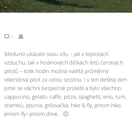
0
Meduno ukázalo svou sílu – jak v teplotách
vzduchu, tak v hodinových délkách letů čerstvých
pilotů – tolik hodin možná nalétá průměrný
víkendový pilot za celou sezónu. I v ten deštivý den
jsme se všichni bezpečně prolétli a bylo všechno:
cappucino, gelato, caffè, pizza, spaghetti, vino, rum,
tiramisù, piscina, grilovačka, hike & fly, jenom hike,
jenom fly i jenom drive… 🙂