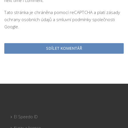
next time I comment.
Tato stránka je chráněna pomocí reCAPTCHA a platí
zásady
ochrany osobních údajů
a
smluvní podmínky
společnosti
Google.
El Speedo ID
Kurzy a licence