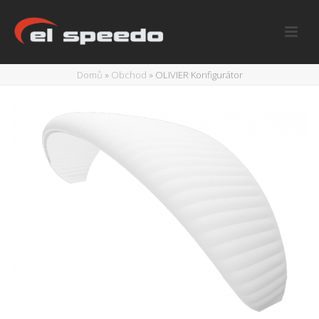
Domů
»
Obchod
»
OLIVIER Konfigurátor