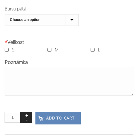
Barva pátá
*
Velikost
S
M
L
Poznámka
ADD TO CART