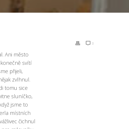
0
al. Ani město
 konečně svítí
me přijeli,
ějak zvlhnul.
di tomu sice
itne sluníčko,
 když jsme to
perla místních
vážlivec čichnul