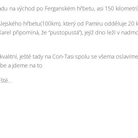
padu na východ po Ferganském hřbetu, asi 150 kilometr
Alejského hřbetu(100km), který od Pamiru odděluje 20 k
(Karel připomíná, že “pustopustá”), jejíž dno leží v nadm
 kvalitní, ještě tady na Con-Tasi spolu se všema oslavím
be a jdeme na to.
íště…