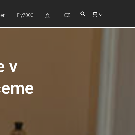
0
er
Fly7000
CZ
e v
ceme