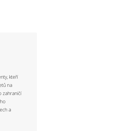
ty, kteří
etů na
o zahraničí
ího
dech a