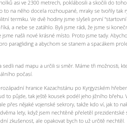
olků asi ve 2300 metrech, poklábosili a skočili do toho
lo to na něho docela rozhoupané, mraky se tvořily tak r
itní termiku. Ve dvě hodiny jsme slyšeli první “startovní v
říká, a nebe se zatáhlo. Byli jsme rádi, že jsme si kone
 že jsme našli nové krásné místo. Proto jsme tady. Abych
 pro paragliding a abychom se stanem a spacákem prole
a sedli nad mapu a určili si směr. Máme tři možnosti, 
uálního počasí.
verozápadní hranice Kazachstánu po Kyrgyzském hřebeni
ud to půjde, tak ještě kousek podél jeho jižního břehu.
ale přes nějaké vojenské sekrory, takže kdo ví, jak to n
věma lety, když jsem nechtěně přeletěl prezidentské s
ní zkušenost, ale opakovat bych to už určitě nechtěl.