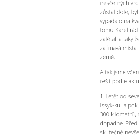
nesčetných vrch
zůstal dole, by
vypadalo na kval
tomu Karel rád 
zalétali a taky
zajímavá místa
země.
A tak jsme včer
rešit podle akt
1. Letět od se
Issyk-kul a pok
300 kilometrů, 
dopadne. Před d
skutečně nevšed