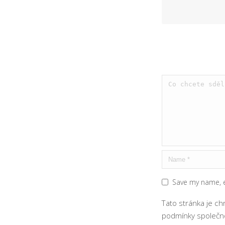
Save my name, e
Tato stránka je c
podmínky
společno