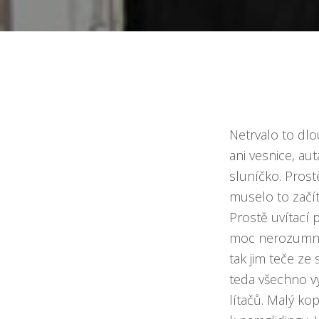
Netrvalo to dlo
ani vesnice, au
sluníčko. Prostě
muselo to začít
Prostě uvítací 
moc nerozumněl
tak jim teče ze 
teda všechno vy
lítačů. Malý kop