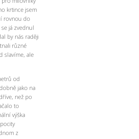
ě pro milovníky
ho krtince jsem
ní rovnou do
m se já zvednul
lal by nás raději
tnali různé
d slavíme, ale
metrů od
odobně jako na
dříve, než po
ačalo to
mální výška
 pocity
jednom z