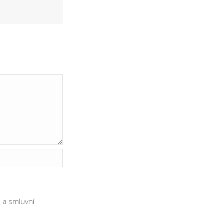
ů
a
smluvní