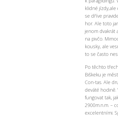
k paraglidingu. 
klidné jízdy,al
se dříve pravid
hor. Ale toto ja
jenom dvakrát a 
na pivčo. Mimo
kousky, ale ves
to se často nes
Po těchto třech
Biškeku je měst
Con-tas. Ale dr
deváté hodině. 
fungovat tak, ja
2900m.n.m. – co
excelentními. S