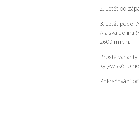
2. Letět od zá
3. Letět podél 
Alajská dolina 
2600 m.n.m.
Prostě varianty
kyrgyzského ne
Pokračování př