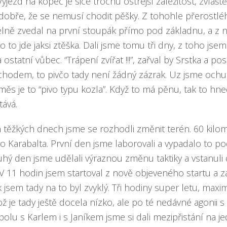
Výjezd na kopec je sice trochu ostrejší záležitost, zvlášt
e dobře, že se nemusí chodit pěšky. Z tohohle přerostlé
elně zvedal na první stoupák přímo pod základnu, a z 
ro to jde jaksi ztěška. Dali jsme tomu tři dny, z toho jse
ostatní vůbec. “Trápení zvířat !!!”, zařval by Srstka a pos
chodem, to pivčo tady není žádný zázrak. Uz jsme ochu
měs je to “pivo typu kozla”. Když to má pěnu, tak to hne
tává.
 těžkých dnech jsme se rozhodli změnit terén. 60 kilo
o Karabalta. První den jsme laborovali a vypadalo to p
uhý den jsme udělali výraznou změnu taktiky a vstanuli 
V 11 hodin jsem startoval z nově objeveného startu a z
k jsem tady na to byl zvyklý. Tři hodiny super letu, maxi
ž je tady ještě docela nízko, ale po té nedávné agonii s
polu s Karlem i s Janíkem jsme si dali mezipřistání na 