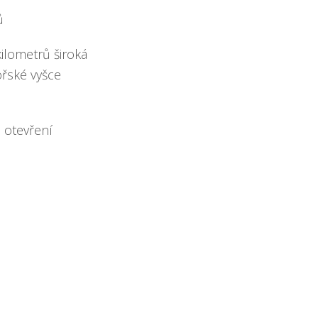
ů
ilometrů široká
ořské vyšce
e otevření