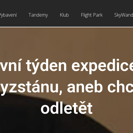
Vybavení
Tandemy
Klub
Flight Park
SkyWand
vní týden expedic
gyzstánu, aneb ch
odletět