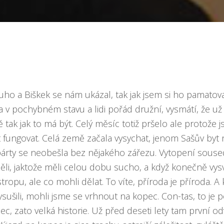
uho a Biškek se nám ukázal, tak jak jsem si ho pamatov
ta v pochybném stavu a lidi pořád družní, vysmátí, že už
 tak jak to má být. Celý měsíc totiž pršelo ale protože js
 fungovat. Celá země začala vysychat, jenom Sašův byt n
párty se neobešla bez nějakého zářezu. Vytopení souse
i, jaktože měli celou dobu sucho, a když konečně vysv
stropu, ale co mohli dělat. To víte, příroda je příroda. A
sušili, mohli jsme se vrhnout na kopec. Con-tas, to je 
ec, zato velká historie. Už před deseti lety tam první od