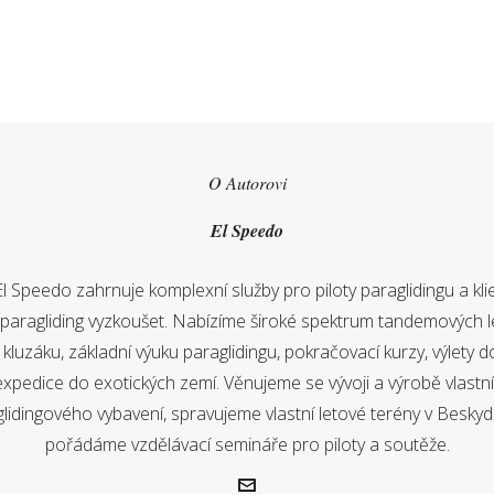
O Autorovi
El Speedo
El Speedo zahrnuje komplexní služby pro piloty paraglidingu a klien
í paragliding vyzkoušet. Nabízíme široké spektrum tandemových l
luzáku, základní výuku paraglidingu, pokračovací kurzy, výlety d
expedice do exotických zemí. Věnujeme se vývoji a výrobě vlastn
lidingového vybavení, spravujeme vlastní letové terény v Besky
pořádáme vzdělávací semináře pro piloty a soutěže.