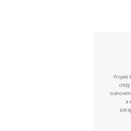
Projekt 
chtěj
svahovém k
a 
parag