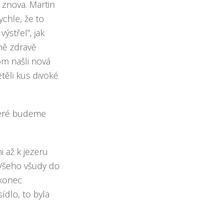
 znova. Martin
ychle, že to
ýstřel”, jak
čně zdravě
om našli nová
těli kus divoké
které budeme
 až k jezeru
 Všeho všudy do
akonec
ídlo, to byla