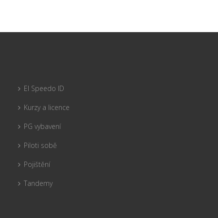
El Speedo ID
Kurzy a licence
PG vybavení
Piloti sobě
Pojištění
Tandemy