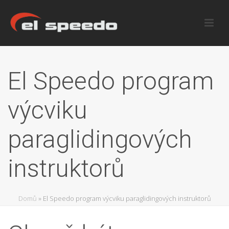
El Speedo program
výcviku
paraglidingových
instruktorů
Domů
»
El Speedo program výcviku paraglidingových instruktorů