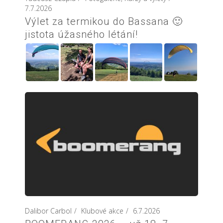
7.7.2026
Výlet za termikou do Bassana 🙂
jistota úžasného létání!
Dalibor Carbol
Klubové akce
6.7.2026