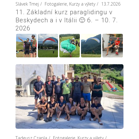
Slávek Tmej
Fotogalerie
,
Kurzy a výlety
13.7.2026
11. Základní kurz paraglidingu v
Beskydech a i v Itálii 🙂 6. – 10. 7.
2026
Tadeusz Czapla
Fotogalerie
,
Kurzy a výlety