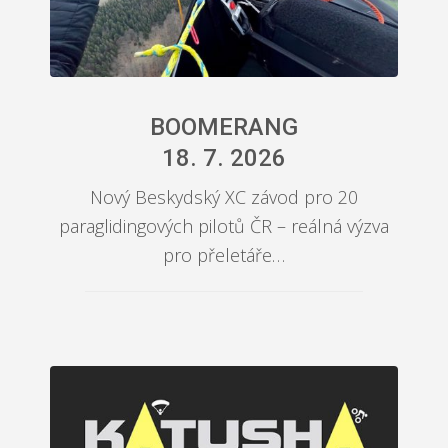
BOOMERANG
18. 7. 2026
Nový Beskydský XC závod pro 20
paraglidingových pilotů ČR – reálná výzva
pro přeletáře…