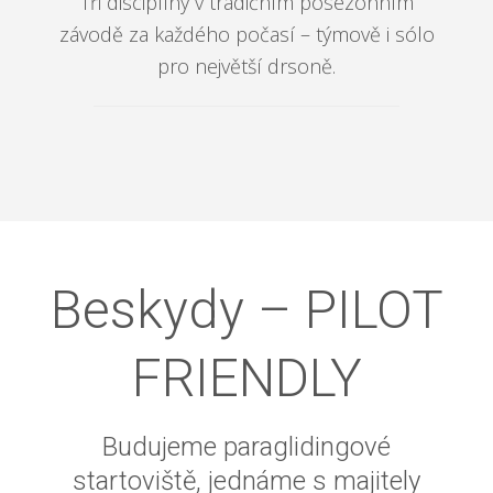
Tři disciplíny v tradičním posezónním
závodě za každého počasí – týmově i sólo
pro největší drsoně.
Beskydy – PILOT
FRIENDLY
Budujeme paraglidingové
startoviště, jednáme s majitely