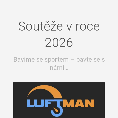
Soutěže v roce
2026
Bavíme se sportem – bavte se s
námi…