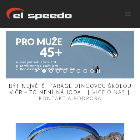
PRO MUŽE
45+
A - změň partnerku a začni létat
B - neměň partnerku a začni létat
C - nech všechno jak je a pošli partnerku létat
BÝT NEJVĚTŠÍ PARAGLIDINGOVOU ŠKOLOU
V ČR – TO NENÍ NÁHODA… |
VÍCE O NÁS
|
KONTAKT A PODPORA