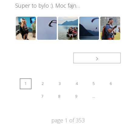
Super to bylo :). Moc fajn…
1
2
3
4
5
6
7
8
9
...
page
1
of
353