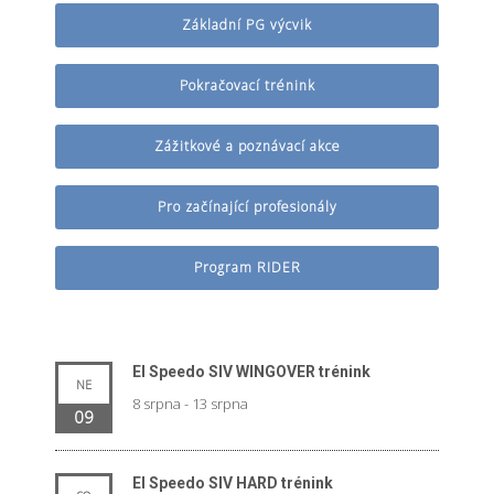
Základní PG výcvik
Pokračovací trénink
Zážitkové a poznávací akce
Pro začínající profesionály
Program RIDER
El Speedo SIV WINGOVER trénink
NE
8 srpna
-
13 srpna
09
El Speedo SIV HARD trénink