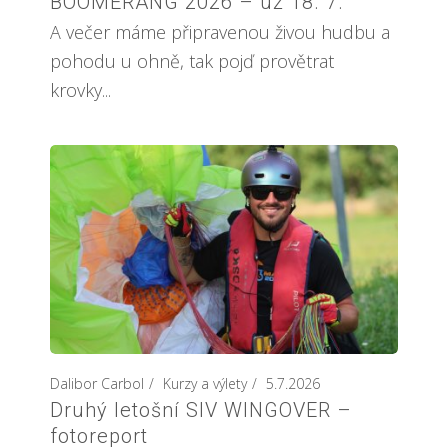
BOOMERANG 2026 – už 18. 7.
A večer máme připravenou živou hudbu a
pohodu u ohně, tak pojď provětrat
krovky...
Dalibor Carbol
Kurzy a výlety
5.7.2026
Druhý letošní SIV WINGOVER –
fotoreport