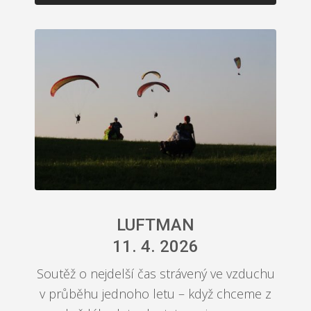
LUFTMAN
11. 4. 2026
Soutěž o nejdelší čas strávený ve vzduchu
v průběhu jednoho letu – když chceme z