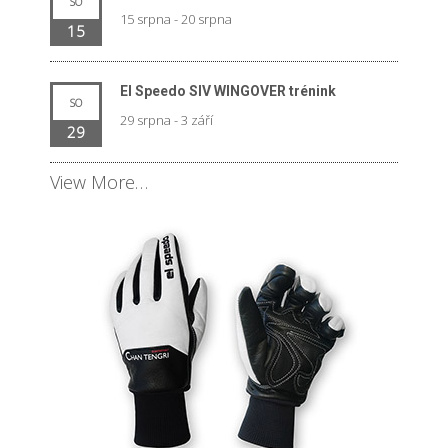
SO
15 srpna
-
20 srpna
15
El Speedo SIV WINGOVER trénink
SO
29 srpna
-
3 září
29
View More…