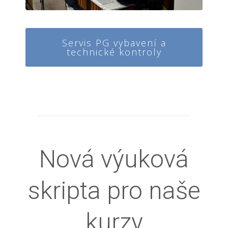
Servis PG vybavení a
technické kontroly
Nová výuková
skripta pro naše
kurzy